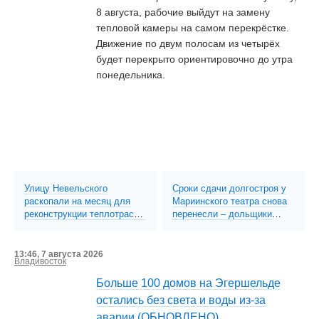
8 августа, рабочие выйдут на замену
тепловой камеры на самом перекрёстке.
Движение по двум полосам из четырёх
будет перекрыто ориентировочно до утра
понедельника.
Улицу Невельского
Сроки сдачи долгостроя у
раскопали на месяц для
Мариинского театра снова
реконструкции теплотрассы
перенесли – дольщики
с полным перекрытием
опасаются, что ЖК могут
движения (ФОТО)
не достроить
13:46, 7 августа 2026
Владивосток
Больше 100 домов на Эгершельде
остались без света и воды из-за
аварии (ОБНОВЛЕНО)