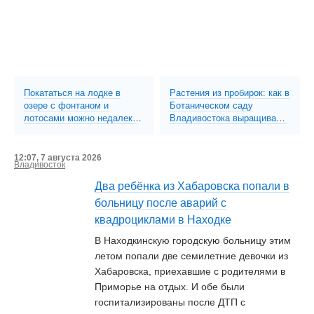
Покататься на лодке в
Растения из пробирок: как в
озере с фонтаном и
Ботаническом саду
лотосами можно недалеко
Владивостока выращивают
от Большого Камня (ФОТО;
редкие дальневосточные
ВИДЕО)
виды
12:07, 7 августа 2026
Владивосток
Два ребёнка из Хабаровска попали в
больницу после аварий с
квадроциклами в Находке
В Находкинскую городскую больницу этим
летом попали две семилетние девочки из
Хабаровска, приехавшие с родителями в
Приморье на отдых. И обе были
госпитализированы после ДТП с