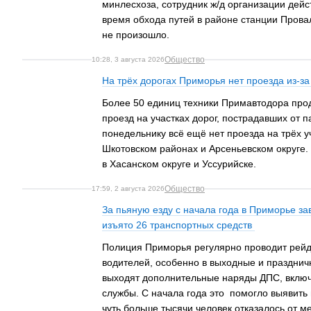
минлесхоза, сотрудник ж/д организации дейс
время обхода путей в районе станции Провал
не произошло.
Общество
10:28, 3 августа 2026
На трёх дорогах Приморья нет проезда из-з
Более 50 единиц техники Примавтодора про
проезд на участках дорог, пострадавших от п
понедельнику всё ещё нет проезда на трёх у
Шкотовском районах и Арсеньевском округе.
в Хасанском округе и Уссурийске.
Общество
17:59, 2 августа 2026
За пьяную езду с начала года в Приморье за
изъято 26 транспортных средств
Полиция Приморья регулярно проводит рей
водителей, особенно в выходные и праздничн
выходят дополнительные наряды ДПС, включ
службы. С начала года это помогло выявить
чуть больше тысячи человек отказалось от м