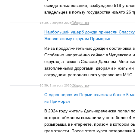
освидетельствования, возбуждено 518 уголо
владельцев в пользу государства изъято 26 
Общество
15:39, 2 августа 2026
Наибольший ущерб дожди принесли Спасску-
Яковлевскому округам Приморья
Из-за продолжительных дождей обстановка в
Особенно напряжённо сейчас в Чугуевском 
округах, а также в Спасске-Дальнем. Местны
затопленными дорогами, дворами и жилыми 
сотрудники регионального управления МЧС.
Общество
16:59, 1 августа 2026
С «дроппера» из Перми взыскали более 5 мл
из Приморья
В 2024 году житель Дальнереченска попал п
которые обманом выманили у него более 4 
розыгрыша в интернете, призом в котором б
грамотности. После этого курса потерпевший