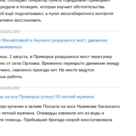
она, сообщает оператор пункта «Цифровое Приморье».
едали в полицию, которая изучает обстоятельства
б ещё подсчитывают, а пункт весогабаритного контроля
ативно восстановить.
оисшествия
у Михайловкой и Анучино разрушился мост, движение
авливалось
нье, 2 августа, в Приморье разрушился мост через реку
еко от села Орловка. Временно перекрыто движение между
чино, сквозного проезда нет. На месте ведутся
ные работы.
оисшествия
ва на юге Приморья утонул 53-летний мужчина
при купании в заливе Посьета на косе Назимова Хасанского
3-летний мужчина. Очевидцы извлекли его из воды и
ую помощь. Прибывшая бригада скорой констатировала
.