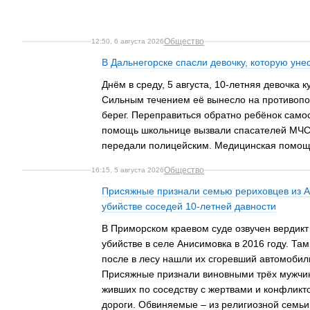
Общество
12:50, 6 августа 2026
В Дальнегорске спасли девочку, которую уне
Днём в среду, 5 августа, 10-летняя девочка к
Сильным течением её вынесло на противопо
берег. Переправиться обратно ребёнок самос
помощь школьнице вызвали спасателей МЧС.
передали полицейским. Медицинская помощь
Общество
16:15, 5 августа 2026
Присяжные признали семью рериховцев из 
убийстве соседей 10-летней давности
В Приморском краевом суде озвучен вердикт
убийстве в селе Анисимовка в 2016 году. Та
после в лесу нашли их сгоревший автомобиль
Присяжные признали виновными трёх мужчин,
живших по соседству с жертвами и конфликт
дороги. Обвиняемые – из религиозной семьи