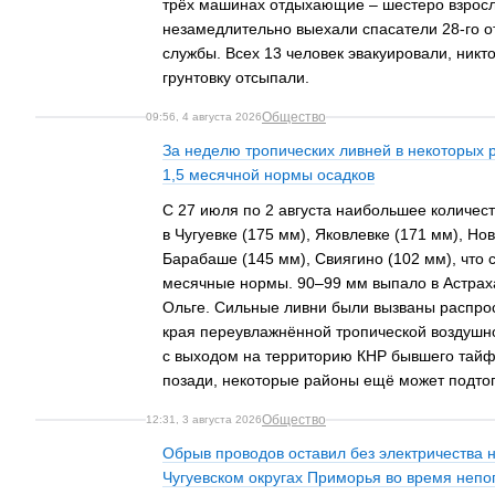
трёх машинах отдыхающие – шестеро взросл
незамедлительно выехали спасатели 28-го 
службы. Всех 13 человек эвакуировали, никт
грунтовку отсыпали.
Общество
09:56, 4 августа 2026
За неделю тропических ливней в некоторых
1,5 месячной нормы осадков
С 27 июля по 2 августа наибольшее количес
в Чугуевке (175 мм), Яковлевке (171 мм), Но
Барабаше (145 мм), Свиягино (102 мм), что 
месячные нормы. 90–99 мм выпало в Астраха
Ольге. Сильные ливни были вызваны распро
края переувлажнённой тропической воздушн
с выходом на территорию КНР бывшего тайфу
позади, некоторые районы ещё может подто
Общество
12:31, 3 августа 2026
Обрыв проводов оставил без электричества н
Чугуевском округах Приморья во время непо