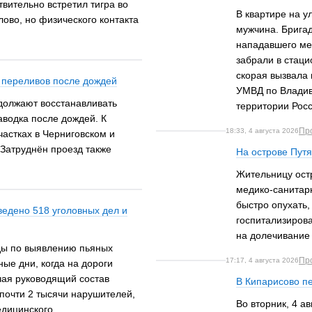
твительно встретил тигра во
В квартире на у
ово, но физического контакта
мужчина. Бригад
нападавшего ме
забрали в стаци
скорая вызвала 
а переливов после дождей
УМВД по Владив
должают восстанавливать
территории Росс
аводка после дождей. К
Пр
18:33, 4 августа 2026
частках в Черниговском и
 Затруднён проезд также
На острове Пут
Жительницу остр
медико-санитарн
быстро опухать,
ведено 518 уголовных дел и
госпитализирова
на долечивание
ды по выявлению пьяных
Пр
17:17, 4 августа 2026
ые дни, когда на дороги
ая руководящий состав
В Кипарисово п
 почти 2 тысячи нарушителей,
Во вторник, 4 а
едицинского