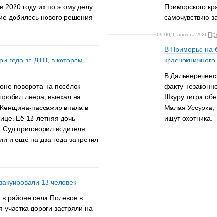
 2020 году их по этому делу
Приморского кр
ие добилось нового решения –
самочувствию з
Пр
09:00, 6 августа 2026
В Приморье на 
и года за ДТП, в котором
краснокнижного 
В Дальнереченс
йоне поворота на посёлок
факту незаконно
пробил леера, выехал на
Шкуру тигра обн
 Женщина-пассажир впала в
Малая Уссурка, 
ице. Её 12-летняя дочь
ищут охотника.
. Суд приговорил водителя
ии и ещё на два года запретил
вакуировали 13 человек
в районе села Полевое в
я участка дороги застряли на