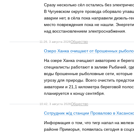
Сразу несколько сёл остались без электричес
В Чугуевском округе провода оборвало упавш
аварии нет, в сёла пока направили дизель-г
место повреждения пока не нашли. Энергет
над восстановлением электроснабжения.
Общество
11:26, 3 августа 2026
Озеро Ханка очищают от брошенных рыболо
На озере Ханка очищают акваторию и берег
специалисты работают в заливе Рыбачий, гд
воды брошенные рыболовные сети, которые
угрозу для природы. Всего очистить предсто
акватории и 21,1 километра береговой поло
планируется к концу сентября.
Общество
10:42, 3 августа 2026
Сотрудник ж/д станции Провалово в Хасанск
Информация о том, что тигр напал на желез
районе Приморья, появилась сегодня в соцс