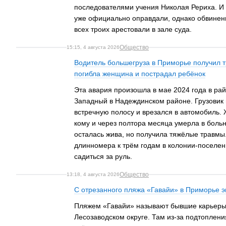
последователями учения Николая Рериха. И в
уже официально оправдали, однако обвинен
всех троих арестовали в зале суда.
Общество
15:15, 4 августа 2026
Водитель большегруза в Приморье получил тр
погибла женщина и пострадал ребёнок
Эта авария произошла в мае 2024 года в ра
Западный в Надеждинском районе. Грузовик 
встречную полосу и врезался в автомобиль.
кому и через полтора месяца умерла в больн
осталась жива, но получила тяжёлые травмы
длинномера к трём годам в колонии-поселен
садиться за руль.
Общество
13:18, 4 августа 2026
С отрезанного пляжа «Гавайи» в Приморье э
Пляжем «Гавайи» называют бывшие карьеры 
Лесозаводском округе. Там из-за подтоплени