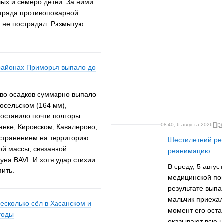
ых и семеро детей. За ними
отряда противопожарной
о не пострадал. Размытую
 районах Приморья выпало до
тво осадков суммарно выпало
восельском (164 мм),
составило почти полторы
Пр
08:40, 6 августа 2026
нке, Кировском, Кавалерово,
странением на территорию
Шестилетний реб
ой массы, связанной
реанимацию
на BAVI. И хотя удар стихии
В среду, 5 авгу
пить.
медицинской по
результате выпа
мальчик приехал
есколько сёл в Хасанском и
момент его оста
годы
оказывают всю 