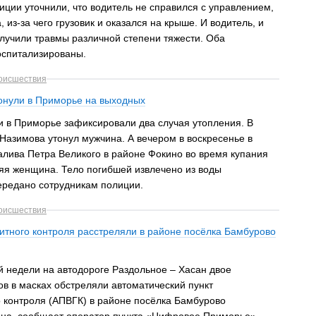
иции уточнили, что водитель не справился с управлением,
 из-за чего грузовик и оказался на крыше. И водитель, и
лучили травмы различной степени тяжести. Оба
оспитализированы.
оисшествия
тонули в Приморье на выходных
и в Приморье зафиксировали два случая утопления. В
 Назимова утонул мужчина. А вечером в воскресенье в
алива Петра Великого в районе Фокино во время купания
няя женщина. Тело погибшей извлечено из воды
ередано сотрудникам полиции.
оисшествия
итного контроля расстреляли в районе посёлка Бамбурово
й недели на автодороге Раздольное – Хасан двое
в в масках обстреляли автоматический пункт
о контроля (АПВГК) в районе посёлка Бамбурово