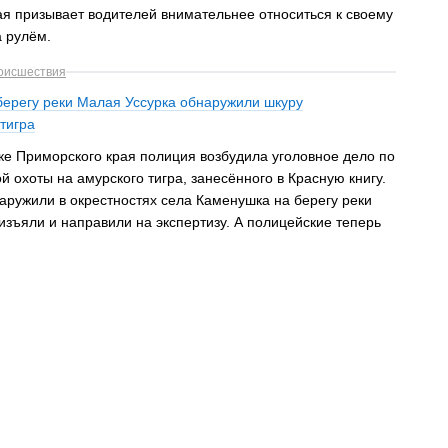
ая призывает водителей внимательнее относиться к своему
а рулём.
оисшествия
берегу реки Малая Уссурка обнаружили шкуру
тигра
ке Приморского края полиция возбудила уголовное дело по
й охоты на амурского тигра, занесённого в Красную книгу.
аружили в окрестностях села Каменушка на берегу реки
изъяли и направили на экспертизу. А полицейские теперь