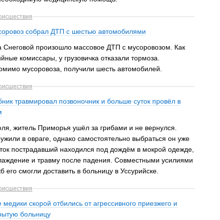
оисшествия
соровоз собрал ДТП с шестью автомобилями
а Снеговой произошло массовое ДТП с мусоровозом. Как
ные комиссары, у грузовичка отказали тормоза.
омимо мусоровоза, получили шесть автомобилей.
оисшествия
ник травмировал позвоночник и больше суток провёл в
м
юля, житель Приморья ушёл за грибами и не вернулся.
ужили в овраге, однако самостоятельно выбраться он уже
уток пострадавший находился под дождём в мокрой одежде,
лаждение и травму после падения. Совместными усилиями
б его смогли доставить в больницу в Уссурийске.
оисшествия
 медики скорой отбились от агрессивного приезжего и
крытую больницу