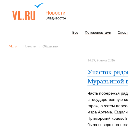
Новости
Владивосток
Все
Фоторепортажи
Спорт
VL.ru
Новости
Общество
14:27, 9 июня 2026
Участок рядо
Муравьиной в
Часть побережья ряд
в государственную с
гараж, а затем пере
мэра Артёма. Ездили 
Приморский краевой 
была совершена нез