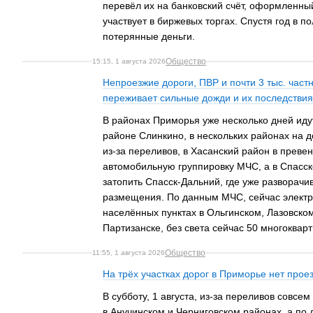
перевёл их на банковский счёт, оформленный
участвует в биржевых торгах. Спустя год в п
потерянные деньги.
Общество
15:15, 1 августа 2026
Непроезжие дороги, ПВР и почти 3 тыс. част
переживает сильные дожди и их последствия
В районах Приморья уже несколько дней иду
районе Слинкино, в нескольких районах на 
из-за переливов, в Хасанский район в преве
автомобильную группировку МЧС, а в Спасск
затопить Спасск-Дальний, где уже разворач
размещения. По данным МЧС, сейчас элект
населённых пунктах в Ольгинском, Лазовском
Партизанске, без света сейчас 50 многоквар
Общество
11:55, 1 августа 2026
На трёх участках дорог в Приморье нет прое
В субботу, 1 августа, из-за переливов совсем
в Анучинском и Черниговском районах, а по