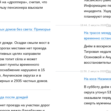
Хасанского рай
 на «дроппера», считая, что
Информацию пер
ользу пенсионера взыскали
инцидента. Ущер
планируют опер
Пр
18:44, 2 августа 2026
ных домов без света: Приморье
На трассе межд
временно остан
т дожди. Осадки смыли мост в
Днём в воскресе
дорогах местами нет проезда
Тигровая недал
нтивных целях направили
Осиновкой и Ану
ом топит сёла и может
восстановитель
ивают пункты временного
роснабжение нарушено в 15
Пр
11:50, 2 августа 2026
, Анучинском округах и в
На косе Назимо
тирных и 2935 частных домов.
В субботу днём 
округа утонул 5
зда после дождей
оказывали перв
смерть мужчины
 нет проезда на участках дорог
 дороге между Барабашем и