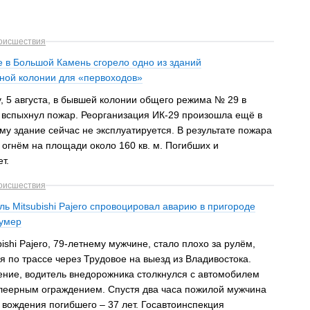
оисшествия
е в Большой Камень сгорело одно из зданий
ой колонии для «первоходов»
, 5 августа, в бывшей колонии общего режима № 29 в
вспыхнул пожар. Реорганизация ИК-29 произошла ещё в
ому здание сейчас не эксплуатируется. В результате пожара
огнём на площади около 160 кв. м. Погибших и
т.
оисшествия
ь Mitsubishi Pajero спровоцировал аварию в пригороде
 умер
ishi Pajero, 79-летнему мужчине, стало плохо за рулём,
ся по трассе через Трудовое на выезд из Владивостока.
ение, водитель внедорожника столкнулся с автомобилем
 леерным ограждением. Спустя два часа пожилой мужчина
 вождения погибшего – 37 лет. Госавтоинспекция