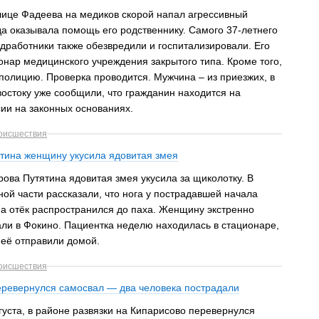
лице Фадеева на медиков скорой напал агрессивный
а оказывала помощь его родственнику. Самого 37-летнего
дработники также обезвредили и госпитализировали. Его
онар медицинского учреждения закрытого типа. Кроме того,
полицию. Проверка проводится. Мужчина – из приезжих, в
остоку уже сообщили, что гражданин находится на
ии на законных основаниях.
оисшествия
ятина женщину укусила ядовитая змея
ова Путятина ядовитая змея укусила за щиколотку. В
ой части рассказали, что нога у пострадавшей начала
 а отёк распространился до паха. Женщину экстренно
ли в Фокино. Пациентка неделю находилась в стационаре,
 её отправили домой.
оисшествия
еревернулся самосвал — два человека пострадали
вгуста, в районе развязки на Кипарисово перевернулся