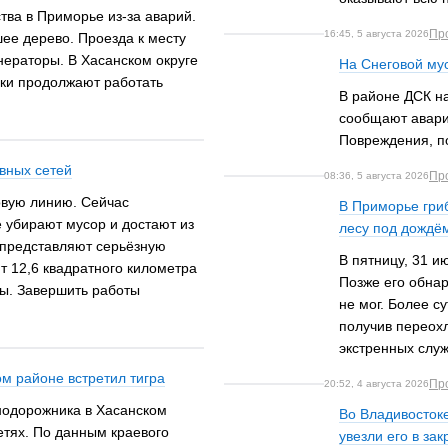
тва в Приморье из-за аварий.
Пр
16:45, 5 августа 2026
ее дерево. Проезда к месту
енераторы. В Хасанском округе
На Снеговой му
ики продолжают работать
В районе ДСК н
сообщают аварий
Повреждения, п
вных сетей
Пр
08:36, 5 августа 2026
овую линию. Сейчас
В Приморье гриб
е убирают мусор и достают из
лесу под дождё
 представляют серьёзную
В пятницу, 31 и
ит 12,6 квадратного километра
Позже его обнар
сы. Завершить работы
не мог. Более с
получив переох
экстренных служ
ом районе встретил тигра
Пр
20:52, 4 августа 2026
нодорожника в Хасанском
Во Владивостоке
етях. По данным краевого
увезли его в за