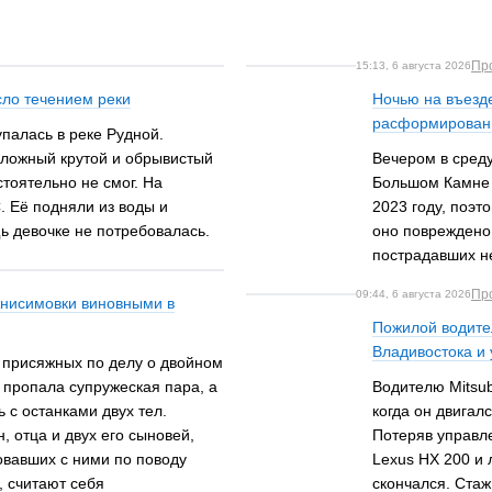
Пр
15:13, 6 августа 2026
сло течением реки
Ночью на въезд
расформированн
упалась в реке Рудной.
ложный крутой и обрывистый
Вечером в среду
тоятельно не смог. На
Большом Камне 
 Её подняли из воды и
2023 году, поэт
 девочке не потребовалась.
оно повреждено 
пострадавших не
Пр
09:44, 6 августа 2026
Анисимовки виновными в
Пожилой водител
Владивостока и
 присяжных по делу о двойном
м пропала супружеская пара, а
Водителю Mitsub
 с останками двух тел.
когда он двигал
 отца и двух его сыновей,
Потеряв управл
овавших с ними по поводу
Lexus HX 200 и
, считают себя
скончался. Стаж