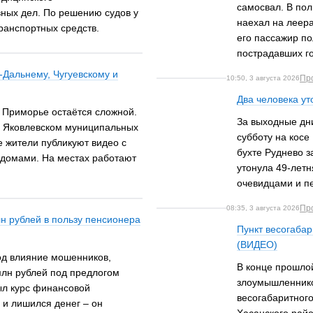
самосвал. В пол
вных дел. По решению судов у
наехал на леера,
транспортных средств.
его пассажир по
пострадавших г
Дальнему, Чугуевскому и
Пр
10:50, 3 августа 2026
Два человека у
 Приморье остаётся сложной.
За выходные дн
и Яковлевском муниципальных
субботу на косе
е жители публикуют видео с
бухте Руднево з
домами. На местах работают
утонула 49-лет
очевидцами и п
Пр
08:35, 3 августа 2026
н рублей в пользу пенсионера
Пункт весогабар
(ВИДЕО)
од влияние мошенников,
В конце прошло
млн рублей под предлогом
злоумышленнико
ыл курс финансовой
весогабаритног
 и лишился денег – он