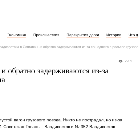
Экономика
Происшествия
Перекрытия дорог
Истории
Что 
ладивостока в Совгавань и обратно задерживаются из-за сошедшего с рельсов грузово
2209
 и обратно задерживаются из-за
на
устой вагон грузового поезда. Никто не пострадал, но из-за
 Советская Гавань – Владивосток и № 352 Владивосток –