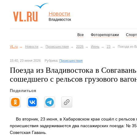
Новости
Владивосток
Все
Фоторепортажи
Спорт
VL.ru
Новости
Происшествия
2026
Июнь
23
Поезда из В
15:40, 23 июня 2026
Рубрика:
Происшествия
Поезда из Владивостока в Совгавань
сошедшего с рельсов грузового ваго
Поделиться
Во вторник, 23 июня, в Хабаровском крае сошёл с рельсов п
происшествия задерживаются два пассажирских поезда: № 351
Советская Гавань.