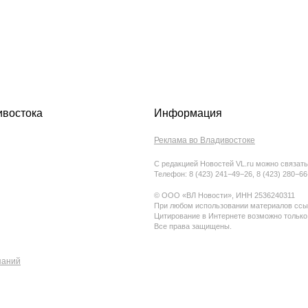
ивостока
Информация
Реклама во Владивостоке
С редакцией Новостей VL.ru можно связать
Телефон: 8 (423) 241−49−26, 8 (423) 280−6
© ООО «ВЛ Новости», ИНН 2536240311
При любом использовании материалов ссыл
Цитирование в Интернете возможно только
Все права защищены.
паний