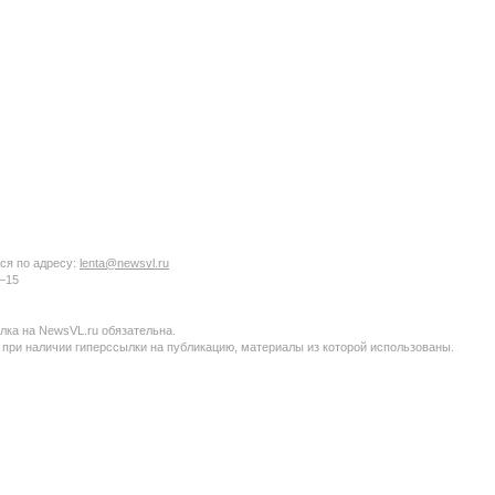
ся по адресу:
lenta@newsvl.ru
6−15
ка на NewsVL.ru обязательна.
 при наличии гиперссылки на публикацию, материалы из которой использованы.