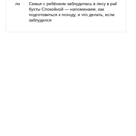
одорожало
Семья с ребёнком заблудилась в лесу в районе
О
ублей
бухты Спокойной — напоминаем, как
«
подготовиться к походу, и что делать, если
п
заблудился
Вл