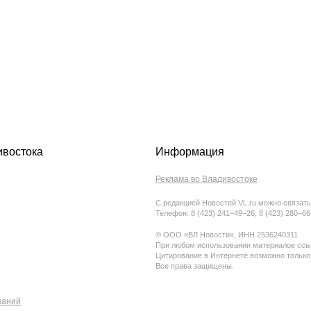
ивостока
Информация
Реклама во Владивостоке
С редакцией Новостей VL.ru можно связать
Телефон: 8 (423) 241−49−26, 8 (423) 280−6
© ООО «ВЛ Новости», ИНН 2536240311
При любом использовании материалов ссыл
Цитирование в Интернете возможно только
Все права защищены.
паний