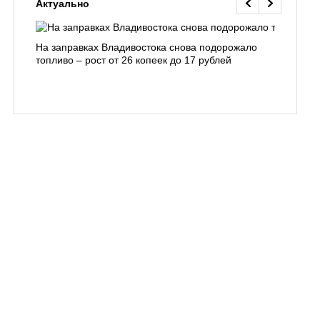
Актуально
На заправках Владивостока снова подорожало
Семья с 
топливо – рост от 26 копеек до 17 рублей
бухты С
подготов
заблуди