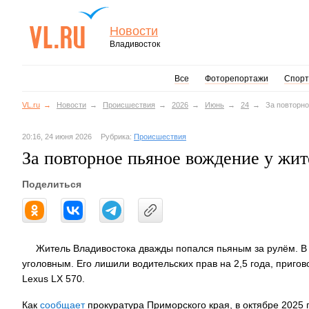
Новости
Владивосток
Все
Фоторепортажи
Спорт
VL.ru
Новости
Происшествия
2026
Июнь
24
За повторно
20:16, 24 июня 2026
Рубрика:
Происшествия
За повторное пьяное вождение у жит
Поделиться
Житель Владивостока дважды попался пьяным за рулём. В 
уголовным. Его лишили водительских прав на 2,5 года, приго
Lexus LX 570.
Как
сообщает
прокуратура Приморского края, в октябре 2025 