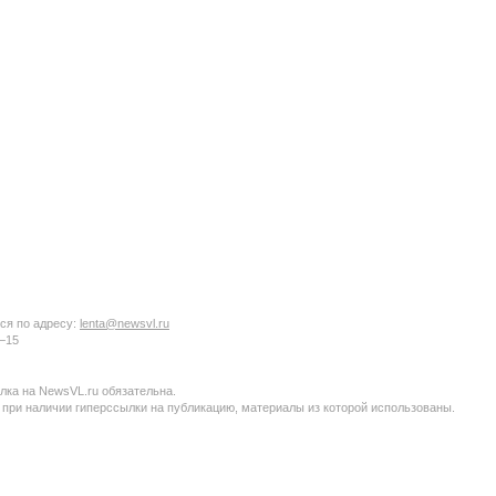
ся по адресу:
lenta@newsvl.ru
6−15
ка на NewsVL.ru обязательна.
 при наличии гиперссылки на публикацию, материалы из которой использованы.