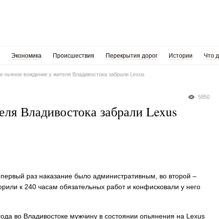
Экономика
Происшествия
Перекрытия дорог
Истории
Что 
е пьяное вождение у жителя Владивостока забрали Lexus
5850
еля Владивостока забрали Lexus
первый раз наказание было административным, во второй –
ворили к 240 часам обязательных работ и конфисковали у него
года во Владивостоке мужчину в состоянии опьянения на Lexus