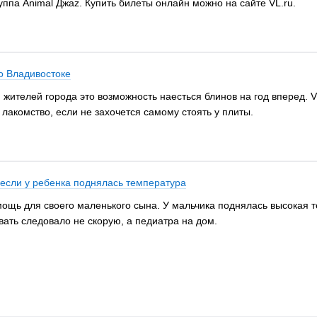
уппа Animal Джаz. Купить билеты онлайн можно на сайте VL.ru.
о Владивостоке
жителей города это возможность наесться блинов на год вперед. V
акомство, если не захочется самому стоять у плиты.
 если у ребенка поднялась температура
ощь для своего маленького сына. У мальчика поднялась высокая т
звать следовало не скорую, а педиатра на дом.