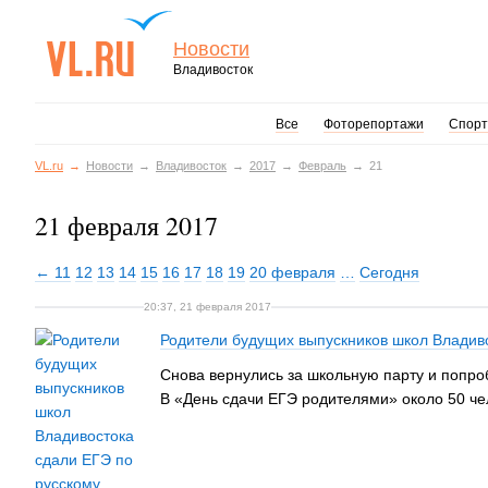
Новости
Владивосток
Все
Фоторепортажи
Спорт
VL.ru
Новости
Владивосток
2017
Февраль
21
21 февраля 2017
← 11
12
13
14
15
16
17
18
19
20 февраля
…
Сегодня
20:37, 21 февраля 2017
Родители будущих выпускников школ Владив
Снова вернулись за школьную парту и попро
В «День сдачи ЕГЭ родителями» около 50 че