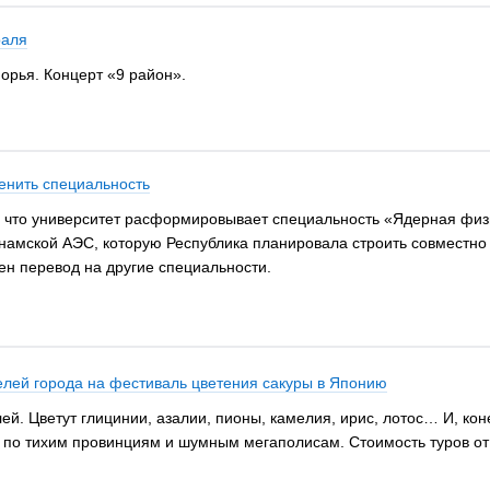
раля
орья. Концерт «9 район».
нить специальность
, что университет расформировывает специальность «Ядерная физик
тнамской АЭС, которую Республика планировала строить совместно
ен перевод на другие специальности.
елей города на фестиваль цветения сакуры в Японию
й. Цветут глицинии, азалии, пионы, камелия, ирис, лотос… И, ко
 по тихим провинциям и шумным мегаполисам. Стоимость туров от