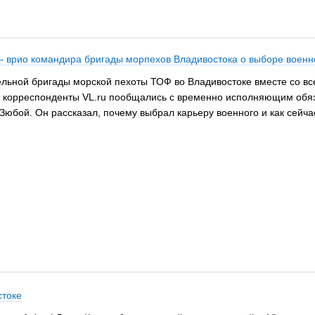
 — врио командира бригады морпехов Владивостока о выборе вое
ельной бригады морской пехоты ТОФ во Владивостоке вместе со вс
я корреспонденты VL.ru пообщались с временно исполняющим обя
бой. Он рассказал, почему выбрал карьеру военного и как сейчас
стоке