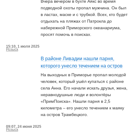
Вчера вечером в бухте Аякс во время
подводной охоты пропал мужчина. Он был
в ластах, маске и с трубкой. Всех, кто будет
отдыхать на пляжах от Патрокла до
набережной Приморского океанариума,
просят помочь в поисках.
15:10, 1 июля 2025
Розыск
В районе Ливадии нашли парня,
которого унесло течением на остров
На выходных в Приморье пропал молодой
человек, который ушёл купаться с районе
села Анна. Его начали искать друзья, жена,
неравнодушные люди и волонтёры
«ПримПоиска». Нашли парня в 2,5
километра – его унесло течением к маяку
на остров Трамбецкого.
09:07, 24 июня 2025
Розыск