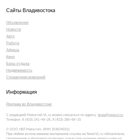
Сайты Владивостока
Объявления
Новости
Авто
Работа
Афиша
Кино
Базы отдыха
Недвижимость
Справочник компаний
Информация
Реклама во Владивостоке
С редакцией Новостей VL.ru можно связаться по адресу:
lenta@newsvl.ru
Телефон: 8 (423) 241−49−26, 8 (423) 280−66−15
© ООО «ВЛ Новости», ИНН 2536240311
При любом использовании материалов ссылка на NewsVL.ru обязательна.
Цитирование в Интернете возможно только при наличии гиперссылки на