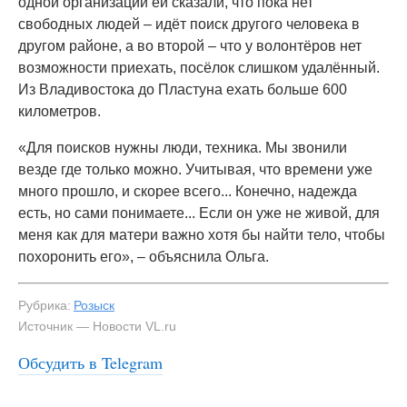
одной организации ей сказали, что пока нет
свободных людей – идёт поиск другого человека в
другом районе, а во второй – что у волонтёров нет
возможности приехать, посёлок слишком удалённый.
Из Владивостока до Пластуна ехать больше 600
километров.
«Для поисков нужны люди, техника. Мы звонили
везде где только можно. Учитывая, что времени уже
много прошло, и скорее всего... Конечно, надежда
есть, но сами понимаете... Если он уже не живой, для
меня как для матери важно хотя бы найти тело, чтобы
похоронить его», – объяснила Ольга.
Рубрика:
Розыск
Источник — Новости VL.ru
Обсудить в Telegram
#2
Особые приметы Ивана — NewsVL.ru