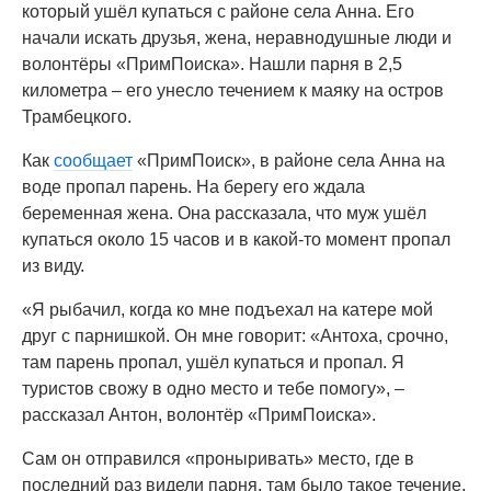
который ушёл купаться с районе села Анна. Его
начали искать друзья, жена, неравнодушные люди и
волонтёры «ПримПоиска». Нашли парня в 2,5
километра – его унесло течением к маяку на остров
Трамбецкого.
Как
сообщает
«ПримПоиск», в районе села Анна на
воде пропал парень. На берегу его ждала
беременная жена. Она рассказала, что муж ушёл
купаться около 15 часов и в какой-то момент пропал
из виду.
«Я рыбачил, когда ко мне подъехал на катере мой
друг с парнишкой. Он мне говорит: «Антоха, срочно,
там парень пропал, ушёл купаться и пропал. Я
туристов свожу в одно место и тебе помогу», –
рассказал Антон, волонтёр «ПримПоиска».
Сам он отправился «проныривать» место, где в
последний раз видели парня, там было такое течение,