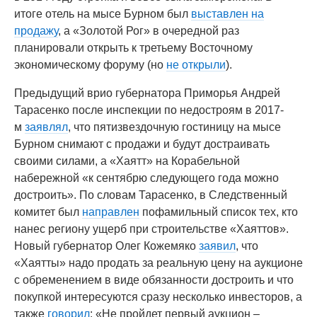
итоге отель на мысе Бурном был
выставлен на
продажу
, а «Золотой Рог» в очередной раз
планировали открыть к третьему Восточному
экономическому форуму (но
не открыли
).
Предыдущий врио губернатора Приморья Андрей
Тарасенко после инспекции по недостроям в 2017-
м
заявлял
, что пятизвездочную гостиницу на мысе
Бурном снимают с продажи и будут достраивать
своими силами, а «Хаятт» на Корабельной
набережной «к сентябрю следующего года можно
достроить». По словам Тарасенко, в Следственный
комитет был
направлен
пофамильный список тех, кто
нанес региону ущерб при строительстве «Хаяттов».
Новый губернатор Олег Кожемяко
заявил
, что
«Хаятты» надо продать за реальную цену на аукционе
с обременением в виде обязанности достроить и что
покупкой интересуются сразу несколько инвесторов, а
также
говорил
: «Не пройдет первый аукцион –