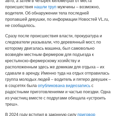
авто, а затем в четырёх километрах от места
происшествия
нашли труп
мужчины – возможно,
водителя. Об обнаружении тела последней
пропавшей девушки, по информации Новостей VL.ru,
не сообщалось.
Сразу после происшествия власти, прокуратура и
следователи указывали, что деревянный мост, по
которому двигалась машина, был самовольно
возведён местным фермером для подъезда к
крестьянско-фермерскому хозяйству и
расположенным здесь же домикам для отдыха – их
сдавали в аренду. Именно туда на отдых отправилась
группа молодых людей – водитель и пятеро девушек –
в соцсетях была
опубликована видеозапись
с
радостными приготовлениями и частью поездки. Одна
из участниц вместе с подругами обещала «устроить
треш».
В 2024 году вступил в законную силу
приговор