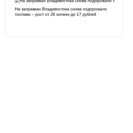
На заправках Владивостока снова подорожало
Семья с 
топливо – рост от 26 копеек до 17 рублей
бухты С
подготов
заблуди