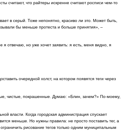
исты считают, что райтеры искренне считают росписи чем-то
ает в серый. Тоже непонятно, красиво ли это. Может быть,
ызывали бы меньше протеста и больше принятия», –
е я отвечаю, но уже хочет заявить: я есть, меня видно, я
доставить очередной холст, на котором появятся теги через
лые, чистые, покрашенные. Думаю: «Блин, зачем?» По-моему,
ьной власти. Когда городская администрация спускает
вится меньше. Но нужны правила: не просто поставить тег, а
и ограничить рисование тегов только одним муниципальным