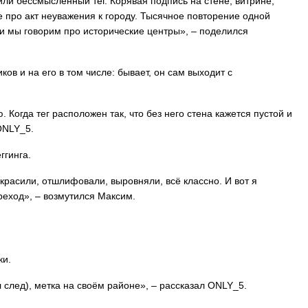
 или бессмысленный тег. Корявая подпись на стене, витрине,
е про акт неуважения к городу. Тысячное повторение одной
ли мы говорим про исторические центры», – поделился
ков и на его в том числе: бывает, он сам выходит с
. Когда тег расположен так, что без него стена кажется пустой и
 ONLY_5.
ггинга.
окрасили, отшлифовали, выровняли, всё классно. И вот я
реход», – возмутился Максим.
ки.
 след), метка на своём районе», – рассказал ONLY_5.