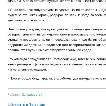
зданием. А пока есть эти пустые «холсты», возникает соблазн 
«У нас есть неэксплуатируемые здания, какие-то заборы, и ад
будем за это никак карать, разукрасьте это». И когда во всём 
красиво», – пояснил он.
Некко тоже убеждён, что нужно давать площадку для специаль
со взрослыми уличными художниками и показывать, что умеют 
учиться у профессионалов и посещать лекции, где бы им объя
подростками должны не родители (это воспринимается как ги
прошли этот путь и имеют авторитет в уличной среде.
Его команда сотрудничает с Росмолодёжью, вместе они соби
юных райтеров. Цель – проводить такие ивенты раз в месяц и
им легальные площадки.
«Пока в городе будут краски, эта субкультура никуда не исчез
Рубрика:
Владивосток
Обсудить в Telegram