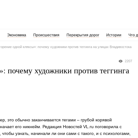
Экономика
Происшествия
Перекрытия дорог
Истории
Что 
орение одной кляксы»: почему художники против теггинга на улицах Владивостока
2207
»: почему художники против теггинга
кер, это обычно заканчивается тегами – грубой корявой
значает его никнейм. Редакция Новостей VL.ru поговорила с
тобы узнать, начинали ли они сами с такого, и с психологами,