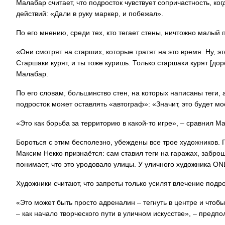
Малабар считает, что подросток чувствует сопричастность, ког
действий: «Дали в руку маркер, и побежал».
По его мнению, среди тех, кто тегает стены, ничтожно малый п
«Они смотрят на старших, которые тратят на это время. Ну, это
Старшаки курят, и ты тоже куришь. Только старшаки курят [дор
Малабар.
По его словам, большинство стен, на которых написаны теги, 
подросток может оставлять «автограф»: «Значит, это будет мо
«Это как борьба за территорию в какой-то игре», – сравнил М
Бороться с этим бесполезно, убеждены все трое художников. 
Максим Некко признаётся: сам ставил теги на гаражах, заброш
понимает, что это уродовало улицы. У уличного художника O
Художники считают, что запреты только усилят влечение подро
«Это может быть просто адреналин – тегнуть в центре и чтобы
– как начало творческого пути в уличном искусстве», – предп