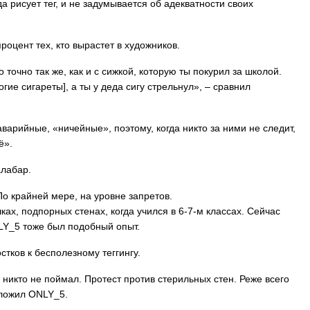
да рисует тег, и не задумывается об адекватности своих
роцент тех, кто вырастет в художников.
 точно так же, как и с сижкой, которую ты покурил за школой.
огие сигареты], а ты у деда сигу стрельнул», – сравнил
аварийные, «ничейные», поэтому, когда никто за ними не следит,
ё».
алабар.
По крайней мере, на уровне запретов.
ках, подпорных стенах, когда учился в 6-7-м классах. Сейчас
NLY_5 тоже был подобный опыт.
стков к бесполезному теггингу.
 никто не поймал. Протест против стерильных стен. Реже всего
оложил ONLY_5.