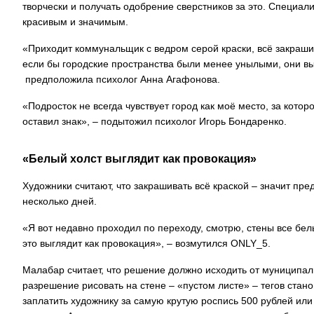
творчески и получать одобрение сверстников за это. Специал
красивым и значимым.
«Приходит коммунальщик с ведром серой краски, всё закрашив
если бы городские пространства были менее унылыми, они в
предположила психолог Анна Агафонова.
«Подросток не всегда чувствует город как моё место, за которо
оставил знак», – подытожил психолог Игорь Бондаренко.
«Белый холст выглядит как провокация»
Художники считают, что закрашивать всё краской – значит пре
несколько дней.
«Я вот недавно проходил по переходу, смотрю, стены все бе
это выглядит как провокация», – возмутился ONLY_5.
Малабар считает, что решение должно исходить от муниципал
разрешение рисовать на стене – «пустом листе» – тегов стано
заплатить художнику за самую крутую роспись 500 рублей ил