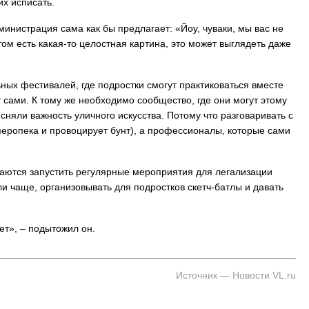
их исписать.
министрация сама как бы предлагает: «Йоу, чуваки, мы вас не
этом есть какая-то целостная картина, это может выглядеть даже
ных фестивалей, где подростки смогут практиковаться вместе
сами. К тому же необходимо сообщество, где они могут этому
сняли важность уличного искусства. Потому что разговаривать с
перопека и провоцирует бунт), а профессионалы, которые сами
раются запустить регулярные мероприятия для легализации
ли чаще, организовывать для подростков скетч-батлы и давать
нет», – подытожил он.
Источник — Новости VL.ru