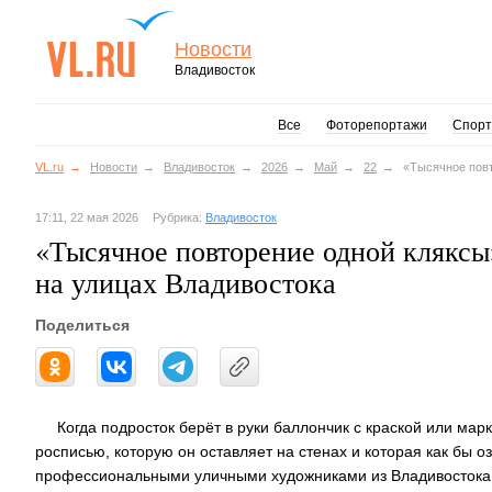
Новости
Владивосток
Все
Фоторепортажи
Спорт
VL.ru
Новости
Владивосток
2026
Май
22
«Тысячное повт
17:11, 22 мая 2026
Рубрика:
Владивосток
«Тысячное повторение одной кляксы
на улицах Владивостока
Поделиться
Когда подросток берёт в руки баллончик с краской или мар
росписью, которую он оставляет на стенах и которая как бы о
профессиональными уличными художниками из Владивостока, ч