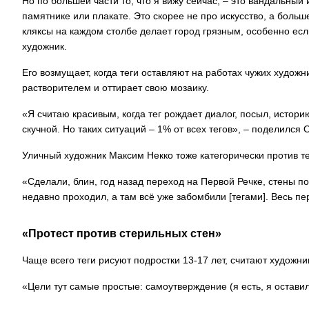
Но по большей части то, что я вижу сейчас, – это вандальный
памятнике или плакате. Это скорее не про искусство, а больш
кляксы на каждом столбе делает город грязным, особенно ес
художник.
Его возмущает, когда теги оставляют на работах чужих художни
растворителем и оттирает свою мозаику.
«Я считаю красивым, когда тег рождает диалог, посыл, историю
скучной. Но таких ситуаций – 1% от всех тегов», – поделился
Уличный художник Максим Некко тоже категорически против те
«Сделали, блин, год назад переход на Первой Речке, стены п
недавно проходил, а там всё уже забомбили [тегами]. Весь пе
«Протест против стерильных стен»
Чаще всего теги рисуют подростки 13-17 лет, считают художни
«Цели тут самые простые: самоутверждение (я есть, я оставил