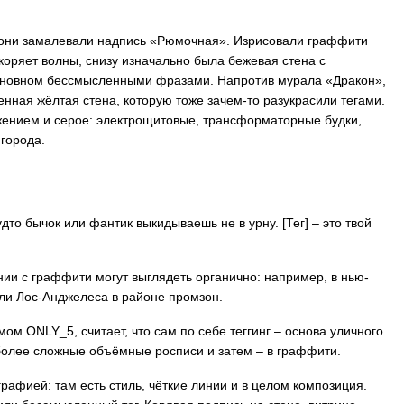
 они замалевали надпись «Рюмочная». Изрисовали граффити
коряет волны, снизу изначально была бежевая стена с
основном бессмысленными фразами. Напротив мурала «Дракон»,
нная жёлтая стена, которую тоже зачем-то разукрасили тегами.
яжением и серое: электрощитовые, трансформаторные будки,
города.
дто бычок или фантик выкидываешь не в урну. [Тег] – это твой
ании с граффити могут выглядеть органично: например, в нью-
ли Лос-Анджелеса в районе промзон.
м ONLY_5, считает, что сам по себе теггинг – основа уличного
в более сложные объёмные росписи и затем – в граффити.
графией: там есть стиль, чёткие линии и в целом композиция.