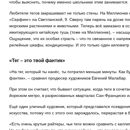
чтобы выяснить, почему именно школьники этим занимаются.
Любители тегов закрашивают не только стены. На Миллионке
«Серфинг» на Светланской, 9. Сверху там парень на доске по
морскими растениями и животными. Теперь всё замазано в 
имитирующего китайскую тушь (тоже на Миллионке), – насыще
Ощущение, что их особая страсть – что-то связанное с напр
релейные шкафы, кондиционеры. И это только один километр 
«Тег – это твой фантик»
«На тег, который ты нанёс, ты потратил меньше минуты. Как бу
фантик», – сравнил продюсер художников Евгений Малабар.
При этом он считает, что бывают ситуации, когда теги в сочет
йоркском метро, в разрисованных кварталах Сан-Франциско и
Ещё один уличный художник, который представился псевдонимо
искусства, потому что с этого оно зарождалось, перерастая 
«Есть очень крутые райтеры, чьи теги можно сравнить с калли