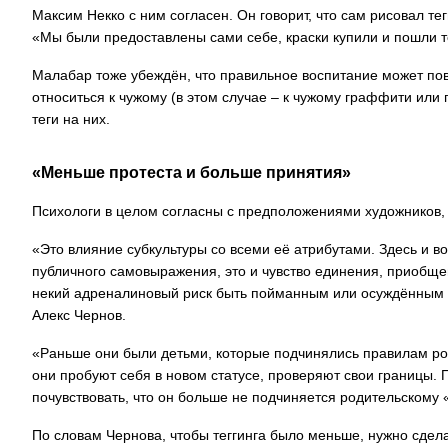
Максим Некко с ним согласен. Он говорит, что сам рисовал тег
«Мы были предоставлены сами себе, краски купили и пошли т
Малабар тоже убеждён, что правильное воспитание может пов
относиться к чужому (в этом случае – к чужому граффити или 
теги на них.
«Меньше протеста и больше принятия»
Психологи в целом согласны с предположениями художников, чт
«Это влияние субкультуры со всеми её атрибутами. Здесь и во
публичного самовыражения, это и чувство единения, приобще
некий адреналиновый риск быть пойманным или осуждённым
Алекс Чернов.
«Раньше они были детьми, которые подчинялись правилам род
они пробуют себя в новом статусе, проверяют свои границы. П
почувствовать, что он больше не подчиняется родительскому 
По словам Чернова, чтобы теггинга было меньше, нужно сдела