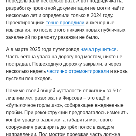
переделывали несколько раз). А вот подрядчика на
разработку проектной документации не могли найти
несколько лет и определили только в 2024 году.
Проектировщики
точно проводили
инженерные
изыскания, но после этого никаких новых публичных
заявлений по ремонту развязки не было.
А в марте 2025 года путепровод
начал рушиться
.
Часть бетона упала на дорогу под мостом, никто не
пострадал. Пешеходную дорожку закрыли, а через
несколько недель
частично отремонтировали
и вновь
пустили пешеходов.
Помимо своей общей «усталости от жизни» за 50 с
лишним лет, развязка на Фирсова – это ещё и
«бутылочное горлышко», собирающее ежедневные
пробки. При реконструкции предполагалось изменить
конфигурацию развязки, а габариты мостового
сооружения расширить до трёх полос в каждом
направлении. Под мостом проезжая часть должна