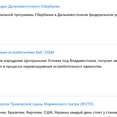
ндии Дальневосточного Сбербанка
иальной программы Сбербанка в Дальневосточном федеральном уни
тремя истребителями МиГ-31БМ
м аэродроме Центральная Угловая под Владивостоком, получил зв
п в процессе перевооружения истребительного авиаполка.
труппа Приморской сцены Мариинского театра (ФОТО)
нии, Бразилии, Киргизии, США, Украины каждый день стоят у станка