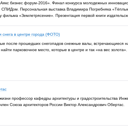
Аякс бизнес форум-2016». Финал конкурса молодежных инноваци
 СПИДом. Персональная выставка Владимира Погребняка «Тёплые 
у фильма «Землетрясение». Презентация первой книги издательск
 снега в центре города (ФОТО)
ые после прошедших снегопадов снежные валы, встречающиеся на
 найти парковочное место, которые в центре и так «на вес золота».
ртас
из жизни профессор кафедры архитектуры и градостроительства И
 член Союза архитекторов России Виктор Александрович Обертас.