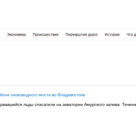
Экономика
Происшествия
Перекрытия дорог
Истории
Что 
айоне низководного моста во Владивостоке
торвавшейся льды спасатели на акватории Амурского залива. Течени