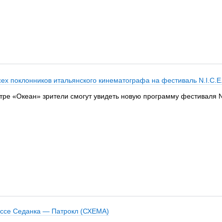
ех поклонников итальянского кинематографа на фестиваль N.I.C.E
атре «Океан» зрители смогут увидеть новую программу фестиваля N.
ассе Седанка — Патрокл (СХЕМА)