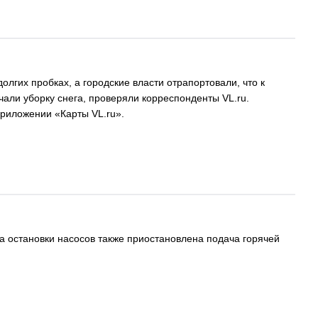
лгих пробках, а городские власти отрапортовали, что к
чали уборку снега, проверяли корреспонденты VL.ru.
приложении «Карты VL.ru».
-за остановки насосов также приостановлена подача горячей