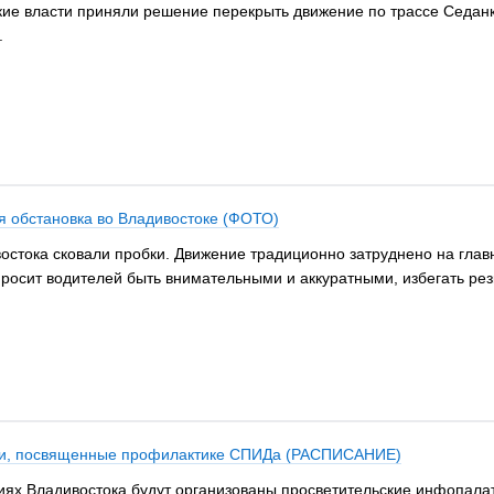
ские власти приняли решение перекрыть движение по трассе Седанк
.
я обстановка во Владивостоке (ФОТО)
востока сковали пробки. Движение традиционно затруднено на глав
росит водителей быть внимательными и аккуратными, избегать рез
тки, посвященные профилактике СПИДа (РАСПИСАНИЕ)
ениях Владивостока будут организованы просветительские инфопа