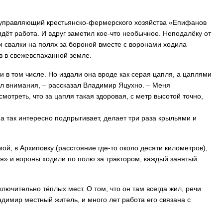
, управляющий крестьянско-фермерского хозяйства «Епифанов
дёт работа. И вдруг заметил кое-что необычное. Неподалёку от
и свалки на полях за бороной вместе с воронами ходила
в в свежевспаханной земле.
и в том числе. Но издали она вроде как серая цапля, а цаплями
ал внимания, – рассказал Владимир Яцухно. – Меня
отреть, что за цапля такая здоровая, с метр высотой точно,
на так интересно подпрыгивает, делает три раза крыльями и
ой, в Архиповку (расстояние где-то около десяти километров),
ля» и вороны ходили по полю за трактором, каждый занятый
ключительно тёплых мест. О том, что он там всегда жил, речи
адимир местный житель, и много лет работа его связана с