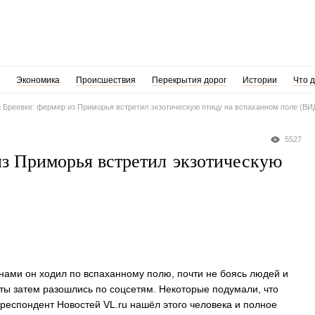
Экономика
Происшествия
Перекрытия дорог
Истории
Что 
 Бреевке: фермер из Приморья встретил экзотическую птицу на вспаханном поле (В
5527
из Приморья встретил экзотическую
онами он ходил по вспаханному полю, почти не боясь людей и
оты затем разошлись по соцсетям. Некоторые подумали, что
респондент Новостей VL.ru нашёл этого человека и полное