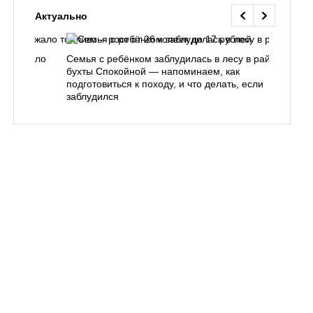
Актуально
одорожало
Семья с ребёнком заблудилась в лесу в районе
О
ублей
бухты Спокойной — напоминаем, как
«
подготовиться к походу, и что делать, если
п
заблудился
Вл