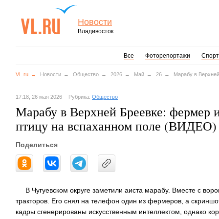
Новости
Владивосток
Все
Фоторепортажи
Спорт
VL.ru
Новости
Общество
2026
Май
26
Марабу в Верхней
17:18, 26 мая 2026
Рубрика:
Общество
Марабу в Верхней Бреевке: фермер 
птицу на вспаханном поле (ВИДЕО)
Поделиться
В Чугуевском округе заметили аиста марабу. Вместе с вор
тракторов. Его снял на телефон один из фермеров, а скринш
кадры сгенерированы искусственным интеллектом, однако кор