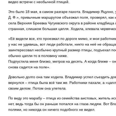
видео встречи с необычной птицей.
Это было 18 мая, в самом разгаре пахота. Владимир Яцухно
Д. Ф.», привычным маршрутом объезжал поля, проверял, как и
села Верхняя Бреевка Чугуевского округа в районе кладбища 
странная, слишком большая цапля. Ходила, клевала червячко
«Её видели все, кто проезжал по дороге мимо, и мои работник
у нас не удивишь, вот люди работали, никто на неё не обращ
заинтересовал необычно крупный размер птицы, подъехал посм
обычно цапли-то в половину ниже.
Подпустила меня близко, метров на десять. А когда ближе – о
снова садится на поле».
Довольно долго она там ходила. Владимир успел съездить дом
вернулся – птица была всё там же. Работники пахали, а «цап
своим делом. Потом она улетела.
По виду это марабу – птица из семейства аистовых, житель ис
нет, ведь тогда бы он раньше попался на глаза людям. Вот Вл
полями, но никогда он ничего подобного не видел.