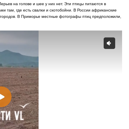
ерьев на голове и шее у них нет. Эти птицы питаются в
и там, где есть свалки и скотобойни. В России африканские
х городов. В Приморье местные фотографы птиц предположили,
На заправках Владивостока снова п
топливо – рост от 26 копеек до 17 р