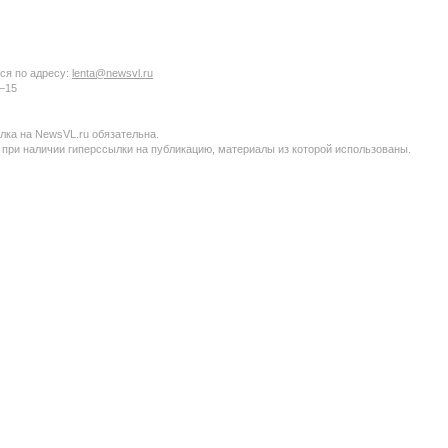
ся по адресу:
lenta@newsvl.ru
6−15
ка на NewsVL.ru обязательна.
 при наличии гиперссылки на публикацию, материалы из которой использованы.