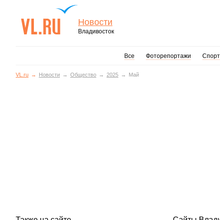
Новости
Владивосток
Все
Фоторепортажи
Спорт
VL.ru
Новости
Общество
2025
Май
Также на сайте
Сайты Влад