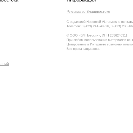
Реклама во Владивостоке
С редакцией Новостей VL.ru можно связать
Телефон: 8 (423) 241−49−26, 8 (423) 280−6
© ООО «ВЛ Новости», ИНН 2536240311
При любом использовании материалов ссыл
Цитирование в Интернете возможно только
Все права защищены.
паний