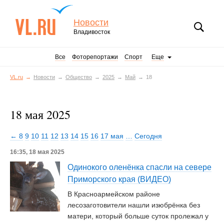
Новости
Владивосток
Все
Фоторепортажи
Спорт
Еще
VL.ru
Новости
Общество
2025
Май
18
18 мая 2025
← 8
9
10
11
12
13
14
15
16
17 мая
…
Сегодня
16:35, 18 мая 2025
Одинокого оленёнка спасли на севере
Приморского края (ВИДЕО)
В Красноармейском районе
лесозаготовители нашли изюбрёнка без
матери, который больше суток пролежал у