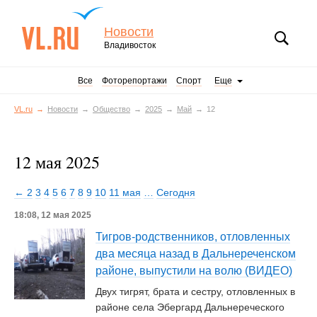
Новости
Владивосток
Все
Фоторепортажи
Спорт
Еще
VL.ru
Новости
Общество
2025
Май
12
12 мая 2025
← 2
3
4
5
6
7
8
9
10
11 мая
…
Сегодня
18:08, 12 мая 2025
Тигров-родственников, отловленных
два месяца назад в Дальнереченском
районе, выпустили на волю (ВИДЕО)
Двух тигрят, брата и сестру, отловленных в
районе села Эбергард Дальнереческого