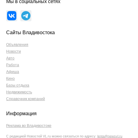
Мы в социальных сетях
Сайты Владивостока
Объявления
Новости
Авто
Работа
Афиша
Кино
Базы отдыха
Недвижимость
Справочник компаний
Информация
Реклама во Владивостоке
С редакцией Новостей VL.ru можно связаться по адресу:
lenta@newsvl.ru