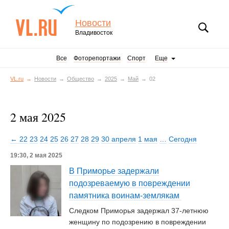
Новости
Владивосток
Все
Фоторепортажи
Спорт
Еще
VL.ru
Новости
Общество
2025
Май
02
2 мая 2025
← 22
23
24
25
26
27
28
29
30 апреля
1 мая
…
Сегодня
19:30, 2 мая 2025
В Приморье задержали
подозреваемую в повреждении
памятника воинам-землякам
Следком Приморья задержал 37-летнюю
женщину по подозрению в повреждении