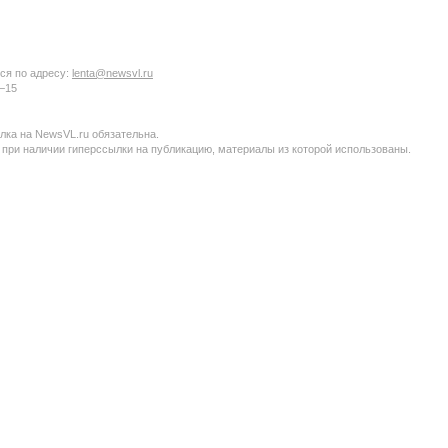
ся по адресу:
lenta@newsvl.ru
6−15
ка на NewsVL.ru обязательна.
 при наличии гиперссылки на публикацию, материалы из которой использованы.