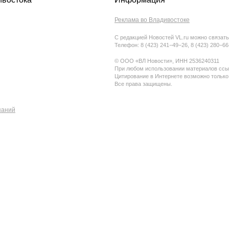
Реклама во Владивостоке
С редакцией Новостей VL.ru можно связать
Телефон: 8 (423) 241−49−26, 8 (423) 280−6
© ООО «ВЛ Новости», ИНН 2536240311
При любом использовании материалов ссыл
Цитирование в Интернете возможно только
Все права защищены.
паний