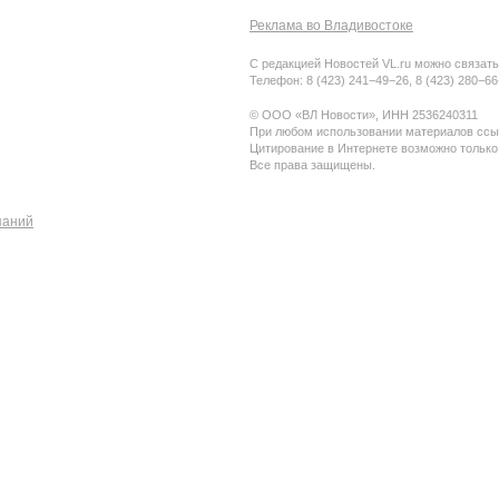
Реклама во Владивостоке
С редакцией Новостей VL.ru можно связать
Телефон: 8 (423) 241−49−26, 8 (423) 280−6
© ООО «ВЛ Новости», ИНН 2536240311
При любом использовании материалов ссыл
Цитирование в Интернете возможно только
Все права защищены.
паний