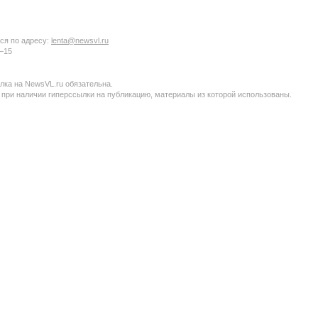
ся по адресу:
lenta@newsvl.ru
6−15
ка на NewsVL.ru обязательна.
 при наличии гиперссылки на публикацию, материалы из которой использованы.