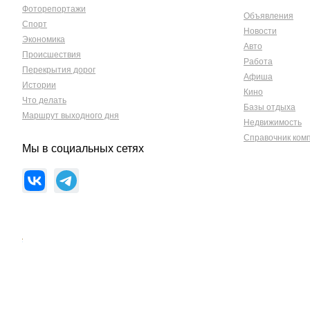
Фоторепортажи
Объявления
Спорт
Новости
Экономика
Авто
Происшествия
Работа
Перекрытия дорог
Афиша
Истории
Кино
Что делать
Базы отдыха
Маршрут выходного дня
Недвижимость
Справочник ком
Мы в социальных сетях