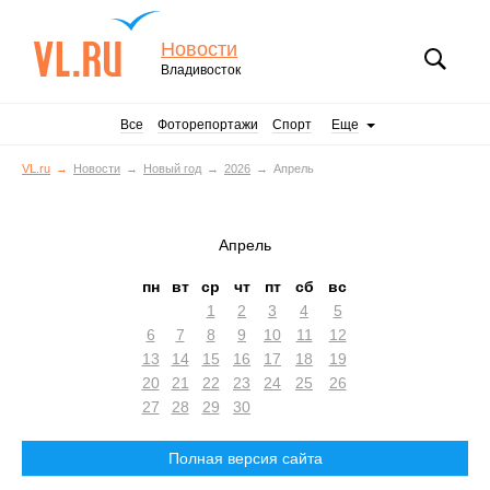
Новости
Владивосток
Все
Фоторепортажи
Спорт
Еще
VL.ru
Новости
Новый год
2026
Апрель
Апрель
пн
вт
ср
чт
пт
сб
вс
1
2
3
4
5
6
7
8
9
10
11
12
13
14
15
16
17
18
19
20
21
22
23
24
25
26
27
28
29
30
Полная версия сайта