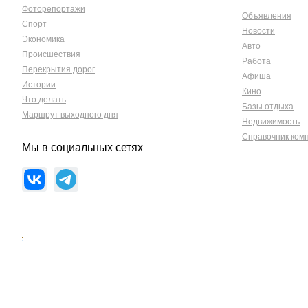
Фоторепортажи
Объявления
Спорт
Новости
Экономика
Авто
Происшествия
Работа
Перекрытия дорог
Афиша
Истории
Кино
Что делать
Базы отдыха
Маршрут выходного дня
Недвижимость
Справочник ком
Мы в социальных сетях