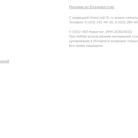
Реклама во Владивостоке
С редакцией Новостей VL.ru можно связать
Телефон: 8 (423) 241−49−26, 8 (423) 280−6
© ООО «ВЛ Новости», ИНН 2536240311
При любом использовании материалов ссыл
Цитирование в Интернете возможно только
Все права защищены.
паний