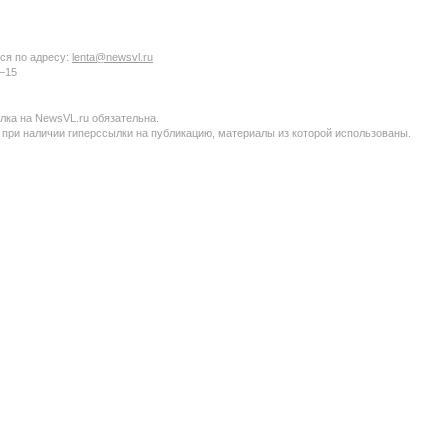
ся по адресу:
lenta@newsvl.ru
6−15
ка на NewsVL.ru обязательна.
 при наличии гиперссылки на публикацию, материалы из которой использованы.