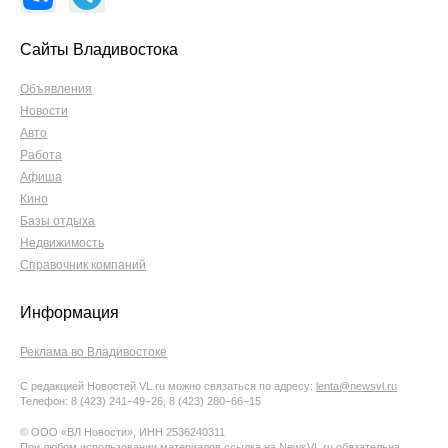
Сайты Владивостока
Объявления
Новости
Авто
Работа
Афиша
Кино
Базы отдыха
Недвижимость
Справочник компаний
Информация
Реклама во Владивостоке
С редакцией Новостей VL.ru можно связаться по адресу:
lenta@newsvl.ru
Телефон: 8 (423) 241−49−26, 8 (423) 280−66−15
© ООО «ВЛ Новости», ИНН 2536240311
При любом использовании материалов ссылка на NewsVL.ru обязательна.