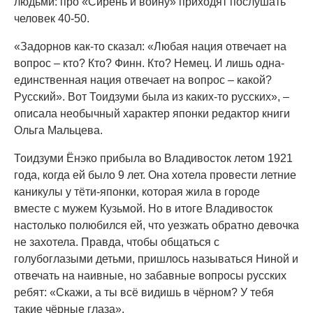
людьми: про «Сирень и войну» приходят послушать
человек 40-50.
«Задорнов как-то сказал: «Любая нация отвечает на
вопрос – кто? Кто? Финн. Кто? Немец. И лишь одна-
единственная нация отвечает на вопрос – какой?
Русский». Вот Тоидзуми была из каких-то русских», –
описала необычный характер японки редактор книги
Ольга Мальцева.
Тоидзуми Ёнэко прибыла во Владивосток летом 1921
года, когда ей было 9 лет. Она хотела провести летние
каникулы у тёти-японки, которая жила в городе
вместе с мужем Кузьмой. Но в итоге Владивосток
настолько полюбился ей, что уезжать обратно девочка
не захотела. Правда, чтобы общаться с
голубоглазыми детьми, пришлось называться Ниной и
отвечать на наивные, но забавные вопросы русских
ребят: «Скажи, а ты всё видишь в чёрном? У тебя
такие чёрные глаза».