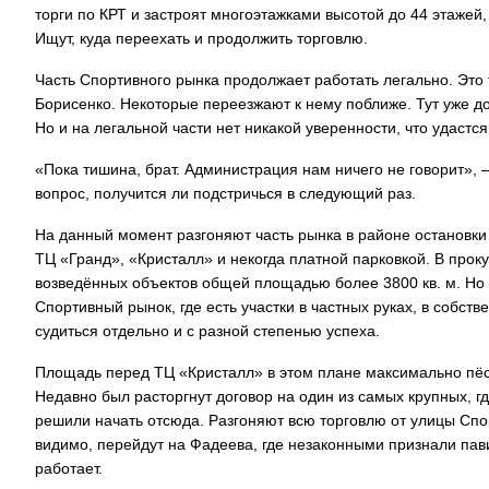
торги по КРТ и застроят многоэтажками высотой до 44 этажей,
Ищут, куда переехать и продолжить торговлю.
Часть Спортивного рынка продолжает работать легально. Это
Борисенко. Некоторые переезжают к нему поближе. Тут уже до
Но и на легальной части нет никакой уверенности, что удастс
«Пока тишина, брат. Администрация нам ничего не говорит»,
вопрос, получится ли подстричься в следующий раз.
На данный момент разгоняют часть рынка в районе остановк
ТЦ «Гранд», «Кристалл» и некогда платной парковкой. В прок
возведённых объектов общей площадью более 3800 кв. м. Но
Спортивный рынок, где есть участки в частных руках, в собств
судиться отдельно и с разной степенью успеха.
Площадь перед ТЦ «Кристалл» в этом плане максимально пёстр
Недавно был расторгнут договор на один из самых крупных, г
решили начать отсюда. Разгоняют всю торговлю от улицы Спор
видимо, перейдут на Фадеева, где незаконными признали пави
работает.