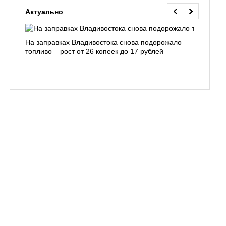
Актуально
На заправках Владивостока снова подорожало
Семья с 
топливо – рост от 26 копеек до 17 рублей
бухты С
подготов
заблуди