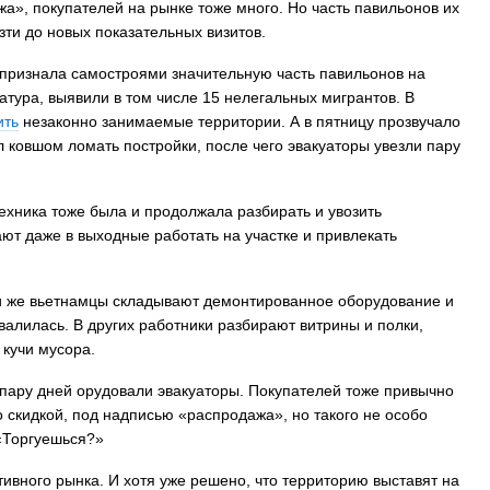
а», покупателей на рынке тоже много. Но часть павильонов их
ти до новых показательных визитов.
признала самостроями значительную часть павильонов на
тура, выявили в том числе 15 нелегальных мигрантов. В
ить
незаконно занимаемые территории. А в пятницу прозвучало
 ковшом ломать постройки, после чего эвакуаторы увезли пару
техника тоже была и продолжала разбирать и увозить
ют даже в выходные работать на участке и привлекать
ами же вьетнамцы складывают демонтированное оборудование и
алилась. В других работники разбирают витрины и полки,
 кучи мусора.
 пару дней орудовали эвакуаторы. Покупателей тоже привычно
о скидкой, под надписью «распродажа», но такого не особо
 «Торгуешься?»
вного рынка. И хотя уже решено, что территорию выставят на