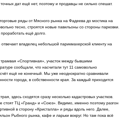
 точных дат ещё нет, поэтому и продавцы не сильно спешат.
 торговые ряды от Мясного рынка на Фадеева до мостика на
вольно тесно, строятся новые павильоны со стороны парковки.
я проработать ещё долго.
 – отвечает владелец небольшой парикмахерской клиенту на
и трамвая «Спортивная», участок между бывшими
уратуре сообщали, что насчитали тут 11 самовольно
 счёт ещё не конечный. Мы уже неоднократно сравнивали
енности города, в собственности края. За каждый приходится
ая, здесь сходятся сразу несколько кадастровых участков.
де стоят ТЦ «Гранд» и «Союз». Видимо, именно поэтому разгон
тивной в сторону «Кристалла» и ряды вдоль него. Далее,
льон Рыбного рынка, кафе и ларьки вокруг. Но там пока всё