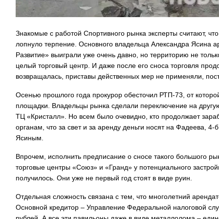
Знакомые с работой Спортивного рынка эксперты считают, что
лопнуло терпение. Основного владельца Александра Ясина ар
Развитие» выиграли уже очень давно, но территорию не толь
целый торговый центр. И даже после его сноса торговля прод
возвращалась, приставы действенных мер не применяли, пос
Осенью прошлого года прокурор обесточил РТП-73, от которо
площадки. Владельцы рынка сделали переключение на другую 
ТЦ «Кристалл». Но всем было очевидно, кто продолжает зар
органам, что за свет и за аренду деньги носят на Фадеева, 4
Ясиным.
Впрочем, исполнить предписание о сносе такого большого рын
торговые центры «Союз» и «Гранд» у потенциального застрой
получилось. Они уже не первый год стоят в виде руин.
Отдельная сложность связана с тем, что многолетний арендат
Основной кредитор – Управление Федеральной налоговой слу
рублей. А все эти павильоны даже в виде металлолома – еди