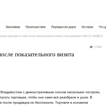
Экономика
Происшествия
Перекрытия дорог
Истории
Что 
рынок приходит в себя после показательного визита «бульдозеров» (ФОТО; ВИДЕО)
17406
осле показательного визита
 Владивостоке с демонстративным сносом нескольких построек,
апугать торговцев, чтобы они сами всё разобрали и ушли. В
и после продавцов не беспокоили. Торговля в основном