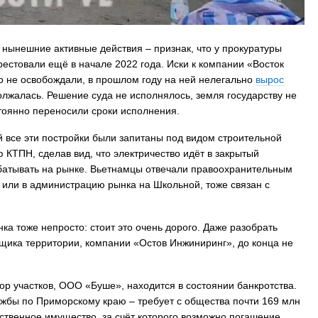
 нынешние активные действия – признак, что у прокуратуры
естовали ещё в начале 2022 года. Иски к компании «Восток
ко не освобождали, в прошлом году на ней нелегально
вырос
олжалась. Решение суда не исполнялось, земля государству не
тоянно переносили сроки исполнения.
й все эти постройки были запитаны под видом строительной
КТПН, сделав вид, что электричество идёт в закрытый
абатывать на рынке. Вьетнамцы отвечали правоохранительным
-б или в администрацию рынка на Школьной, тоже связан с
ка тоже непросто: стоит это очень дорого. Даже разобрать
щика территории, компании «Остов Инжиниринг», до конца не
ор участков, ООО «Буше», находится в состоянии банкротства.
жбы по Приморскому краю – требует с общества почти 169 млн
нственное имущество, за счёт которого возможно погашение