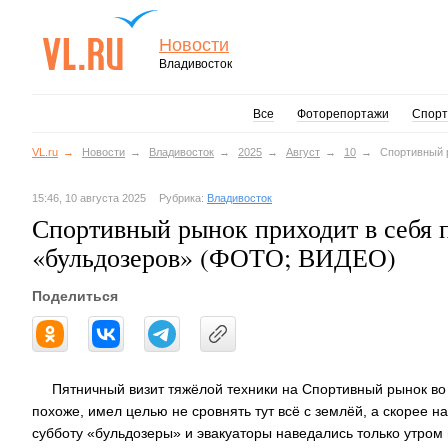
Новости
Владивосток
Все
Фоторепортажи
Спорт
VL.ru
Новости
Владивосток
2025
Август
10
Спортивный 
15:46, 10 августа 2025
Рубрика:
Владивосток
Спортивный рынок приходит в себя п
«бульдозеров» (ФОТО; ВИДЕО)
Поделиться
Пятничный визит тяжёлой техники на Спортивный рынок во
похоже, имел целью не сровнять тут всё с землёй, а скорее н
субботу «бульдозеры» и эвакуаторы наведались только утром 