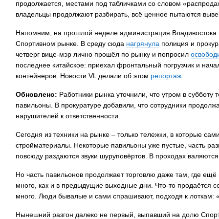
продолжается, местами под табличками со словом «распродаж
владельцы продолжают разбирать, всё ценное пытаются вывез
Напомним, на прошлой неделе администрация Владивостока 
Спортивном рынке. В среду сюда
нагрянула
полиция и прокура
четверг вице-мэр лично прошёл по рынку и попросил
освобод
последнее китайское: приехал фронтальный погрузчик и начал
контейнеров. Новости VL делали об этом
репортаж
.
Обновлено:
Работники рынка уточнили, что утром в субботу 
павильоны. В прокуратуре добавили, что сотрудники продолжа
нарушителей к ответственности.
Сегодня из техники на рынке – только тележки, в которые с
стройматериалы. Некоторые павильоны уже пустые, часть разв
повсюду раздаются звуки шуруповёртов. В проходах валяются
Но часть павильонов продолжает торговлю даже там, где ещё
много, как и в предыдущие выходные дни. Что-то продаётся с
много. Люди бывалые и сами спрашивают, подходя к лоткам:
Нынешний разгон далеко не первый, выпавший на долю Спорти