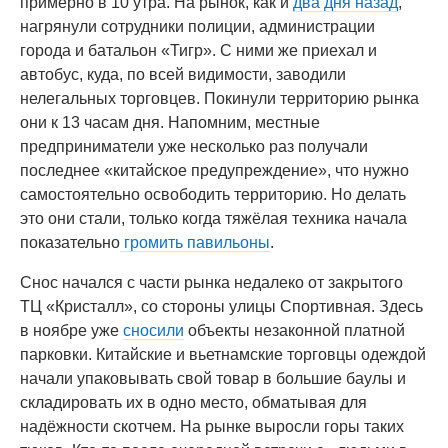
примерно в 10 утра. На рынок, как и
два дня назад
,
нагрянули сотрудники полиции, администрации
города и батальон «Тигр». С ними же приехал и
автобус, куда, по всей видимости, заводили
нелегальных торговцев. Покинули территорию рынка
они к 13 часам дня. Напомним, местные
предприниматели уже несколько раз получали
последнее «китайское предупреждение», что нужно
самостоятельно освободить территорию. Но делать
это они стали, только когда тяжёлая техника начала
показательно
громить павильоны
.
Снос начался с части рынка недалеко от закрытого
ТЦ «Кристалл», со стороны улицы Спортивная. Здесь
в ноябре уже
сносили
объекты незаконной платной
парковки. Китайские и вьетнамские торговцы одеждой
начали упаковывать свой товар в большие баулы и
складировать их в одно место, обматывая для
надёжности скотчем. На рынке выросли горы таких