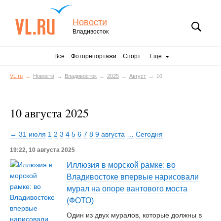
Новости
Владивосток
Все
Фоторепортажи
Спорт
Еще
VL.ru
Новости
Владивосток
2025
Август
10
10 августа 2025
← 31 июля
1
2
3
4
5
6
7
8
9 августа
…
Сегодня
19:22, 10 августа 2025
Иллюзия в морской рамке: во
Владивостоке впервые нарисовали
мурал на опоре вантового моста
(ФОТО)
Один из двух муралов, которые должны в