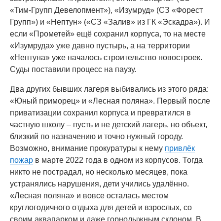
«Тим-Групп Девелопмент»), «Изумруд» (СЗ «Форест
Групп») и «Нептун» («СЗ «Залив» из ГК «Эскадра»). И
если «Прометей» ещё сохранил корпуса, то на месте
«Изумруда» уже давно пустырь, а на территории
«Нептуна» уже началось строительство новостроек.
Суды поставили процесс на паузу.
Два других бывших лагеря выбивались из этого ряда:
«Юный приморец» и «Лесная поляна». Первый после
приватизации сохранил корпуса и превратился в
частную школу – пусть и не детский лагерь, но объект,
близкий по назначению и точно нужный городу.
Возможно, внимание прокуратуры к нему
привлёк
пожар
в марте 2022 года в одном из корпусов. Тогда
никто не пострадал, но несколько месяцев, пока
устранялись нарушения, дети учились удалённо.
«Лесная поляна» и вовсе осталась местом
круглогодичного отдыха для детей и взрослых, со
своим аквапарком и даже горнолыжным склоном. В