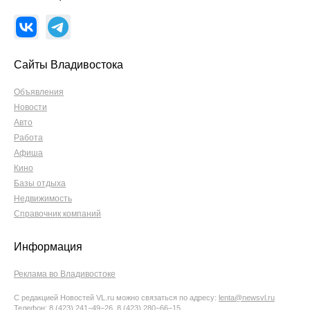
Сайты Владивостока
Объявления
Новости
Авто
Работа
Афиша
Кино
Базы отдыха
Недвижимость
Справочник компаний
Информация
Реклама во Владивостоке
С редакцией Новостей VL.ru можно связаться по адресу:
lenta@newsvl.ru
Телефон: 8 (423) 241−49−26, 8 (423) 280−66−15