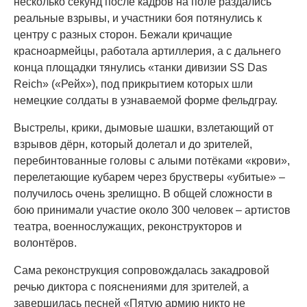
несколько секунд после кадров на поле раздались
реальные взрывы, и участники боя потянулись к
центру с разных сторон. Бежали кричащие
красноармейцы, работала артиллерия, а с дальнего
конца площадки тянулись «танки дивизии SS Das
Reich» («Рейх»), под прикрытием которых шли
немецкие солдаты в узнаваемой форме фельдграу.
Выстрелы, крики, дымовые шашки, взлетающий от
взрывов дёрн, который долетал и до зрителей,
перебинтованные головы с алыми потёками «крови»,
перелетающие кубарем через брустверы «убитые» –
получилось очень зрелищно. В общей сложности в
бою принимали участие около 300 человек – артистов
театра, военнослужащих, реконструкторов и
волонтёров.
Сама реконструкция сопровождалась закадровой
речью диктора с пояснениями для зрителей, а
завершилась песней «Пятую армию никто не