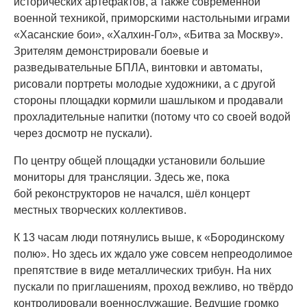
исторических артефактов, а также современной
военной техникой, приморскими настольными играми
«Хасанские бои», «Халхин-Гол», «Битва за Москву».
Зрителям демонстрировали боевые и
разведывательные БПЛА, винтовки и автоматы,
рисовали портреты молодые художники, а с другой
стороны площадки кормили шашлыком и продавали
прохладительные напитки (потому что со своей водой
через досмотр не пускали).
По центру общей площадки установили большие
мониторы для трансляции. Здесь же, пока
бой реконструкторов не начался, шёл концерт
местных творческих коллективов.
К 13 часам люди потянулись выше, к «Бородинскому
полю». Но здесь их ждало уже совсем непреодолимое
препятствие в виде металлических трибун. На них
пускали по приглашениям, проход вежливо, но твёрдо
контролировали военнослужащие. Ведущие громко