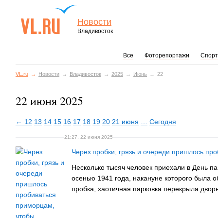
Новости
Владивосток
Все
Фоторепортажи
Спорт
VL.ru
Новости
Владивосток
2025
Июнь
22
22 июня 2025
← 12
13
14
15
16
17
18
19
20
21 июня
…
Сегодня
21:27, 22 июня 2025
Через пробки, грязь и очереди пришлось пр
Несколько тысяч человек приехали в День п
осенью 1941 года, накануне которого была о
пробка, хаотичная парковка перекрыла двор