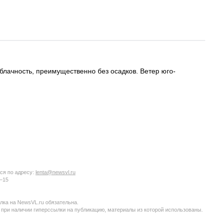
лачность, преимущественно без осадков. Ветер юго-
ся по адресу:
lenta@newsvl.ru
6−15
ка на NewsVL.ru обязательна.
 при наличии гиперссылки на публикацию, материалы из которой использованы.