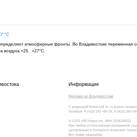
27 °C
 определяют атмосферные фронты. Во Владивостоке переменная об
 воздуха +25...+27°C.
ивостока
Информация
Реклама во Владивостоке
С редакцией Новостей VL.ru можно связать
Телефон: 8 (423) 241−49−26, 8 (423) 280−6
© ООО «ВЛ Новости», ИНН 2536240311
При любом использовании материалов ссыл
Цитирование в Интернете возможно только
Все права защищены.