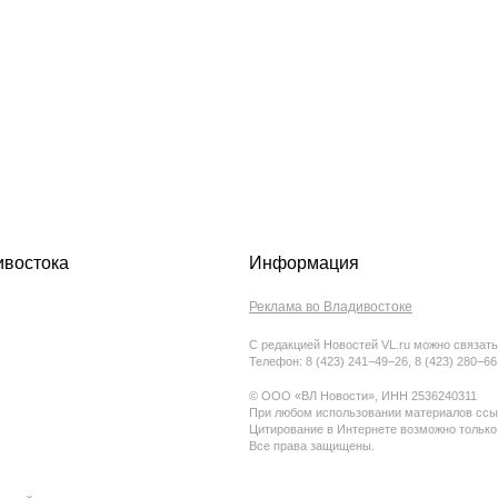
ивостока
Информация
Реклама во Владивостоке
С редакцией Новостей VL.ru можно связать
Телефон: 8 (423) 241−49−26, 8 (423) 280−6
© ООО «ВЛ Новости», ИНН 2536240311
При любом использовании материалов ссыл
Цитирование в Интернете возможно только
Все права защищены.