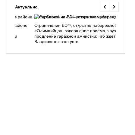
Актуально
лесу в районе
Ограничения ВЭФ, открытие набережной у
 как
«Олимпийца», завершение приёма в вузы,
ать, если
продление гаражной амнистии: что ждёт
Владивосток в августе