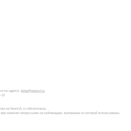
ся по адресу:
lenta@newsvl.ru
6−15
ка на NewsVL.ru обязательна.
 при наличии гиперссылки на публикацию, материалы из которой использованы.