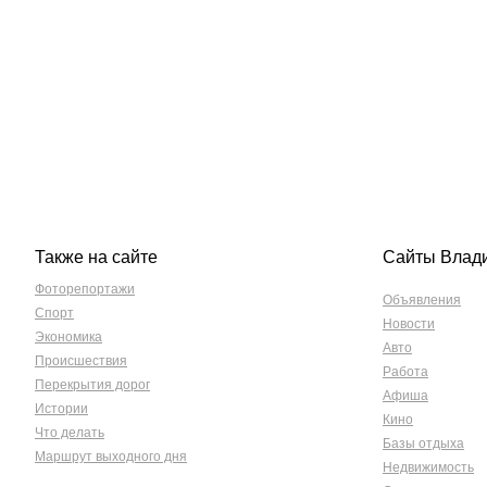
Также на сайте
Сайты Влад
Фоторепортажи
Объявления
Спорт
Новости
Экономика
Авто
Происшествия
Работа
Перекрытия дорог
Афиша
Истории
Кино
Что делать
Базы отдыха
Маршрут выходного дня
Недвижимость