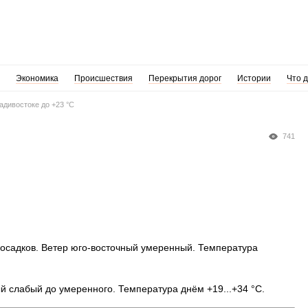
Экономика
Происшествия
Перекрытия дорог
Истории
Что 
адивостоке до +23 °C
741
з осадков. Ветер юго-восточный умеренный. Температура
 слабый до умеренного. Температура днём +19...+34 °C.