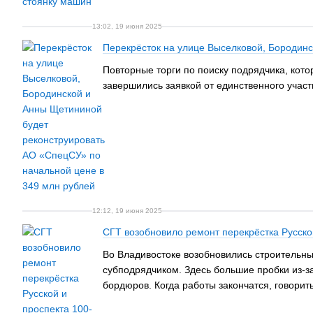
13:02, 19 июня 2025
Перекрёсток на улице Выселковой, Бородинс
Повторные торги по поиску подрядчика, кот
завершились заявкой от единственного учас
12:12, 19 июня 2025
СГТ возобновило ремонт перекрёстка Русско
Во Владивостоке возобновились строительны
субподрядчиком. Здесь большие пробки из-за
бордюров. Когда работы закончатся, говорить