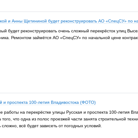
кой и Анны Щетининой будет реконструировать АО «СпецСУ» по на
орый будет реконструировать очень сложный перекрёсток улиц Выс
тника. Ремонтом займётся АО «СпецСУ» по начальной цене контрак
й и проспекта 100-летия Владивостока (ФОТО)
е работы на перекрёстке улицы Русская и проспекта 100-летия Вл
 того, что одна из полос проезжей части занята строительной тех
 сложно, всё будет зависеть от погодных условий.