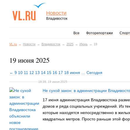
Новости
Владивосток
Все
Фоторепортажи
Спорт
VL.ru
Новости
Владивосток
2025
Июнь
19
19 июня 2025
← 9
10
11
12
13
14
15
16
17
18 июня
…
Сегодня
18:39, 19 июня 2025
Не сухой закон: в администрации Владивост
17 июня администрация Владивостока размес
домов и ряда социальных учреждений. Из тек
которые находятся непосредственно в жилых 
квадратных метров. Просто раньше этой фор