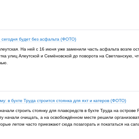
я сегодня будет без асфальта (ФОТО)
леутская. На ней с 16 июня уже заменили часть асфальта возле о
тка улиц Алеутской и Семёновской до поворота на Светланскую, чт
чью.
: в бухте Труда строится стоянка для яхт и катеров (ФОТО)
ачали строить стоянку для плавсредств в бухте Труда на острове 
хту начали очищать, а на освобождённом месте решили организоват
оторые летом часто приезжают сюда позагорать и покататься на сап