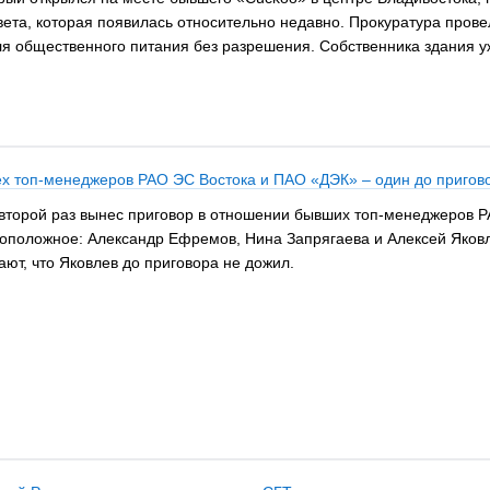
цвета, которая появилась относительно недавно. Прокуратура пров
ля общественного питания без разрешения. Собственника здания 
рёх топ-менеджеров РАО ЭС Востока и ПАО «ДЭК» – один до пригов
 второй раз вынес приговор в отношении бывших топ-менеджеров 
воположное: Александр Ефремов, Нина Запрягаева и Алексей Яковл
т, что Яковлев до приговора не дожил.