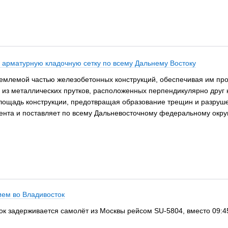
 арматурную кладочную сетку по всему Дальнему Востоку
емлемой частью железобетонных конструкций, обеспечивая им проч
 из металлических прутков, расположенных перпендикулярно друг к
площадь конструкции, предотвращая образование трещин и разруш
нта и поставляет по всему Дальневосточному федеральному округ
ием во Владивосток
ток задерживается самолёт из Москвы рейсом SU-5804, вместо 09:45