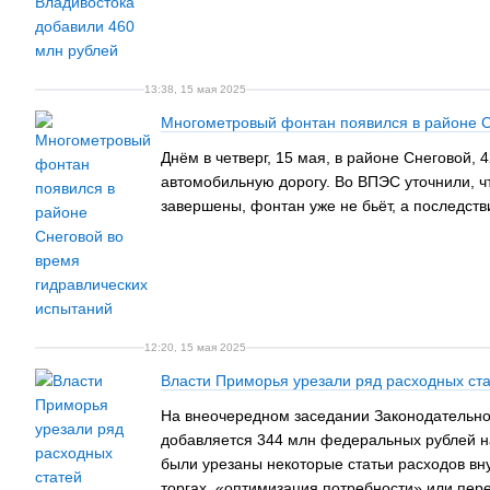
13:38, 15 мая 2025
Многометровый фонтан появился в районе С
Днём в четверг, 15 мая, в районе Снеговой
автомобильную дорогу. Во ВПЭС уточнили, ч
завершены, фонтан уже не бьёт, а последст
12:20, 15 мая 2025
Власти Приморья урезали ряд расходных ст
На внеочередном заседании Законодательног
добавляется 344 млн федеральных рублей н
были урезаны некоторые статьи расходов вну
торгах, «оптимизация потребности» или пере