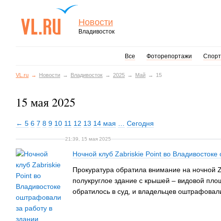
Новости
Владивосток
Все
Фоторепортажи
Спорт
VL.ru
Новости
Владивосток
2025
Май
15
15 мая 2025
← 5
6
7
8
9
10
11
12
13
14 мая
…
Сегодня
21:39, 15 мая 2025
Ночной клуб Zabriskie Point во Владивостоке
Прокуратура обратила внимание на ночной Za
полукруглое здание с крышей – видовой пло
обратилось в суд, и владельцев оштрафовали