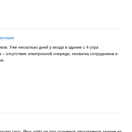
ментами
в. Уже несколько дней у входа в здание с 4 утра
 отсутствие электронной очереди, нехватка сотрудников и
ее.
розит снос. Речь идёт не про основное двухэтажное здание из