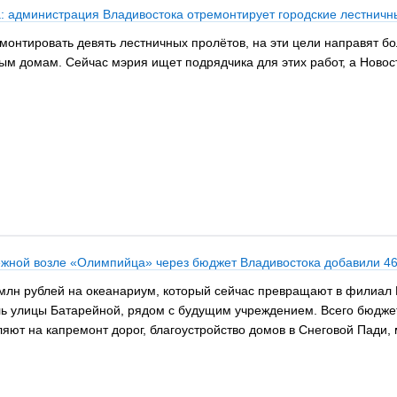
 администрация Владивостока отремонтирует городские лестничн
монтировать девять лестничных пролётов, на эти цели направят бо
м домам. Сейчас мэрия ищет подрядчика для этих работ, а Новости
режной возле «Олимпийца» через бюджет Владивостока добавили 4
лн рублей на океанариум, который сейчас превращают в филиал Н
ль улицы Батарейной, рядом с будущим учреждением. Всего бюджет
яют на капремонт дорог, благоустройство домов в Снеговой Пади,