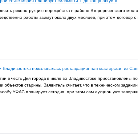
орой Речке мэрия планирует силами СГТ до конца августа
нчить реконструкцию перекрёстка в районе Второреченского моста
едственно работы займут около двух месяцев, при этом договор с
ии Владивостока пожаловалась реставрационная мастерская из Сан
ий в честь Дня города в июле во Владивостоке приостановлены по
 объектов старины. Заявитель считает, что в техническом задании
лобу УФАС планирует сегодня, при этом сам аукцион уже завершил