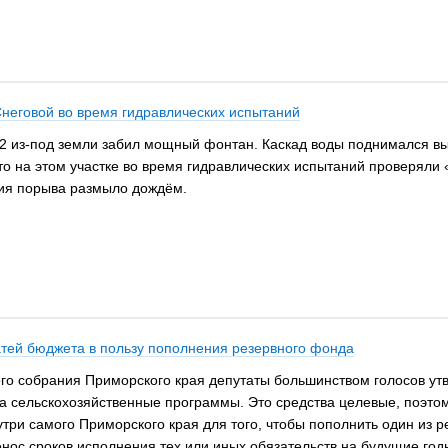
неговой во время гидравлических испытаний
, 42 из-под земли забил мощный фонтан. Каскад воды поднимался 
то на этом участке во время гидравлических испытаний проверяли 
вия порыва размыло дождём.
атей бюджета в пользу пополнения резервного фонда
о собрания Приморского края депутаты большинством голосов утв
а сельскохозяйственные программы. Это средства целевые, поэт
три самого Приморского края для того, чтобы пополнить один из 
нос сроков исполнения тех или иных обязательств на будущие год