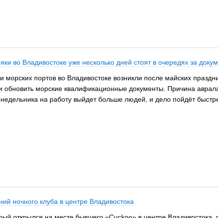
ряки во Владивостоке уже несколько дней стоят в очередях за доку
морских портов во Владивостоке возникли после майских празднико
 обновить морские квалификационные документы. Причина аврала –
онедельника на работу выйдет больше людей, и дело пойдёт быстр
ний ночного клуба в центре Владивостока
рый открылся на месте бывшего «Cuckoo» в центре Владивостока, г