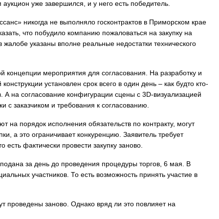
аукцион уже завершился, и у него есть победитель.
санс» никогда не выполняло госконтрактов в Приморском крае
казать, что побудило компанию пожаловаться на закупку на
в жалобе указаны вполне реальные недостатки технического
ой концепции мероприятия для согласования. На разработку и
онструкции установлен срок всего в один день – как будто кто-
в. А на согласование конфигурации сцены с 3D-визуализацией
ки с заказчиком и требования к согласованию.
ют на порядок исполнения обязательств по контракту, могут
пки, а это ограничивает конкуренцию. Заявитель требует
о есть фактически провести закупку заново.
 подана за день до проведения процедуры торгов, 6 мая. В
циальных участников. То есть возможность принять участие в
т проведены заново. Однако вряд ли это повлияет на