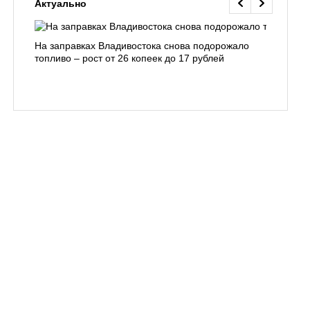
Актуально
На заправках Владивостока снова подорожало
Семья с 
топливо – рост от 26 копеек до 17 рублей
бухты С
подготов
заблуди