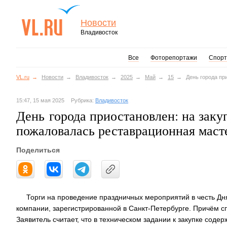
Новости
Владивосток
Все
Фоторепортажи
Спорт
VL.ru
Новости
Владивосток
2025
Май
15
День города пр
15:47, 15 мая 2025
Рубрика:
Владивосток
День города приостановлен: на зак
пожаловалась реставрационная маст
Поделиться
Торги на проведение праздничных мероприятий в честь Дн
компании, зарегистрированной в Санкт-Петербурге. Причём с
Заявитель считает, что в техническом задании к закупке соде