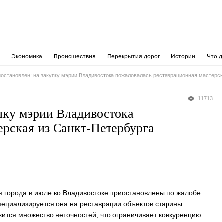
Экономика
Происшествия
Перекрытия дорог
Истории
Что 
иостановлен: на закупку мэрии Владивостока пожаловалась реставрационная мастерск
11713
упку мэрии Владивостока
ерская из Санкт-Петербурга
я города в июле во Владивостоке приостановлены по жалобе
пециализируется она на реставрации объектов старины.
ржится множество неточностей, что ограничивает конкуренцию.