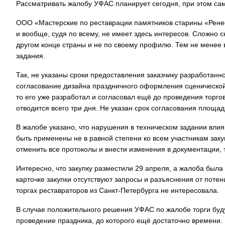
Рассматривать жалобу УФАС планирует сегодня, при этом сам 
ООО «Мастерские по реставрации памятников старины «Ренес
и вообще, судя по всему, не имеет здесь интересов. Сложно с
другом конце страны и не по своему профилю. Тем не менее 
задания.
Так, не указаны сроки предоставления заказчику разработанн
согласование дизайна праздничного оформления сценической к
то его уже разработал и согласовал ещё до проведения торго
отводится всего три дня. Не указан срок согласования площад
В жалобе указано, что нарушения в техническом задании влия
быть применены не в равной степени ко всем участникам заку
отменить все протоколы и внести изменения в документации, т
Интересно, что закупку разместили 29 апреля, а жалоба была
карточке закупки отсутствуют запросы и разъяснения от потен
торгах реставраторов из Санкт-Петербурга не интересовала.
В случае положительного решения УФАС по жалобе торги буду
проведение праздника, до которого ещё достаточно времени.