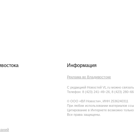
ивостока
Информация
Реклама во Владивостоке
С редакцией Новостей VL.ru можно связать
Телефон: 8 (423) 241−49−26, 8 (423) 280−6
© ООО «ВЛ Новости», ИНН 2536240311
При любом использовании материалов ссыл
Цитирование в Интернете возможно только
Все права защищены.
паний