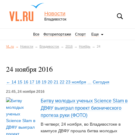
Новости
Владивосток
Все
Фоторепортажи
Спорт
Еще
VL.ru
Новости
Владивосток
2016
Ноябрь
24
24 ноября 2016
← 14
15
16
17
18
19
20
21
22
23 ноября
…
Сегодня
21:45, 24 ноября 2016
Битву молодых ученых Science Slam в
ДВФУ выиграл проект бионического
протеза руки (ФОТО)
В четверг, 24 ноября, во Владивостоке в
кампусе ДВФУ прошла битва молодых