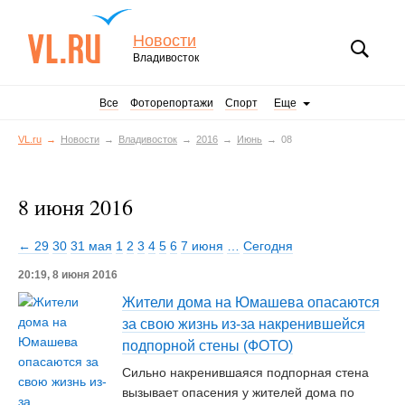
Новости
Владивосток
Все
Фоторепортажи
Спорт
Еще
VL.ru
Новости
Владивосток
2016
Июнь
08
8 июня 2016
← 29
30
31 мая
1
2
3
4
5
6
7 июня
…
Сегодня
20:19, 8 июня 2016
Жители дома на Юмашева опасаются
за свою жизнь из-за накренившейся
подпорной стены (ФОТО)
Сильно накренившаяся подпорная стена
вызывает опасения у жителей дома по