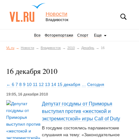
Новости
Владивосток
Все
Фоторепортажи
Спорт
Еще
VL.ru
Новости
Владивосток
2010
Декабрь
16
16 декабря 2010
← 6
7
8
9
10
11
12
13
14
15 декабря
…
Сегодня
19:05, 16 декабря 2010
Депутат госдумы от Приморья
выступил против «жестокой и
экстремистской» игры Call of Duty
В госдуме состоялись парламентские
слушания на тему: «Законодательное