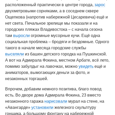
расположенный практически в центре города,
зарос
двухметровыми сорняками, а в соседнем сквере
Ощепкова (напротив набережной Цесаревича) ещё и
нет света. Печальное зрелище мы показали и на
городских пляжах Владивостока – с начала сезона
там
выросли
огромные мусорные кучи. Ещё одна
социальная проблема – бродяги и бездомные. Одного
такого в начале месяца городские службы
выселяли
из башен детского городка на Пушкинской.
А вот на Адмирала Фокина, местном Арбате, всё лето,
помимо забулдыг на лавочках, можно
увидеть
ещё и
аниматоров, вымогающих деньги за фото, и
незаконных торгашей.
Впрочем, добавим немного позитива, благо повод
есть. Во дворе дома Адмирала Фокина, 23 вместо
незаконного гаража
нарисовали
мурал на стене, на
«Авангарде»
установили
железного скульптуру
гонщика, а большому фонтану на набережной