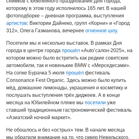
снимков с юбилейного празднования Дня города,
которому в этом году исполнилось 165 лет. В нашей
фотоподборке – дневная программа, выступления
артистов
: Виктории Дайнеко, групп «Корни» и «Город
312», Олега Газманова, вечернее
огненное шоу.
Посетили мы и несколько выставок. В рамках Дня
города в центре города
прошёл
«Auto’салон-2025», на
котором можно было встретить как редкие советские
автомобили, так и новенькие BMW с «Мерседесами».
На сопке Бурачка 5 июля
прошёл
фестиваль
Consonance Fest Organiс. Здесь можно было купить
мёд, домашние лимонады, украшения и косметику и
послушать выступления трёх диджеев. А в конце
месяца на Юбилейном пляже мы
посетили
уже
ставший традиционным гастрономический фестиваль
«Азиатский ночной маркет».
Не обошлось и без «острых» тем. В начале месяца
мы обратили внимание на то, что сквер Невельского,