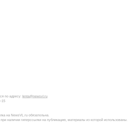
ся по адресу:
lenta@newsvl.ru
6−15
ка на NewsVL.ru обязательна.
 при наличии гиперссылки на публикацию, материалы из которой использованы.