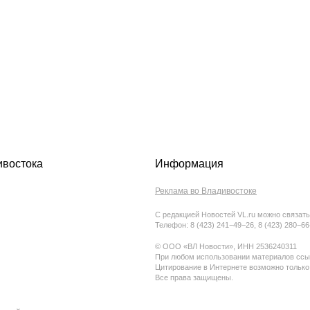
ивостока
Информация
Реклама во Владивостоке
С редакцией Новостей VL.ru можно связать
Телефон: 8 (423) 241−49−26, 8 (423) 280−6
© ООО «ВЛ Новости», ИНН 2536240311
При любом использовании материалов ссыл
Цитирование в Интернете возможно только
Все права защищены.