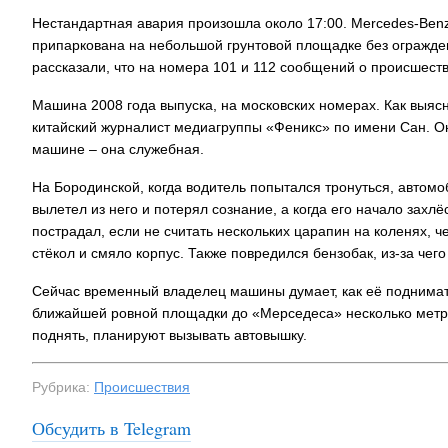
Нестандартная авария произошла около 17:00. Mercedes-Ben
припаркована на небольшой грунтовой площадке без огражде
рассказали, что на номера 101 и 112 сообщений о происшеств
Машина 2008 года выпуска, на московских номерах. Как выяс
китайский журналист медиагруппы «Феникс» по имени Сан. Он
машине – она служебная.
На Бородинской, когда водитель попытался тронуться, автомо
вылетел из него и потерял сознание, а когда его начало захлё
пострадал, если не считать нескольких царапин на коленях, 
стёкол и смяло корпус. Также повредился бензобак, из-за чего
Сейчас временный владелец машины думает, как её поднимать.
ближайшей ровной площадки до «Мерседеса» несколько метров
поднять, планируют вызывать автовышку.
Рубрика:
Происшествия
Обсудить в Telegram