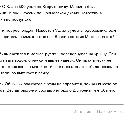
z G-Класс 500 упал во Вторую речку. Машина была
ний. В МЧС России по Приморскому краю Новостям VL
ии не поступало.
нил корреспондент Новостей VL, за рулём внедорожника был
 приехал снимать сюжет во Владивосток из Москвы на этой
биль скатился в мелкое русло и перевернулся на крышу. Сан
стывать водой, очнулся и вылез наверх. Он практически не
чего не скажешь о машине. У «Гелендвагена» выбило несколько
 топливо вытекает в речку.
 Обычный эвакуатор с этим не справится, так как высота от
. Вес автомобиля составляет около 2,5 тонны, и чтобы его
Источник — Новости VL.ru