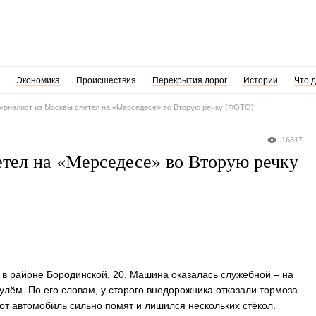
Экономика
Происшествия
Перекрытия дорог
Истории
Что 
урналист из Москвы слетел на «Мерседесе» во Вторую речку (ФОТО)
16817
тел на «Мерседесе» во Вторую речку
 в районе Бородинской, 20. Машина оказалась служебной – на
улём. По его словам, у старого внедорожника отказали тормоза.
от автомобиль сильно помят и лишился нескольких стёкол.