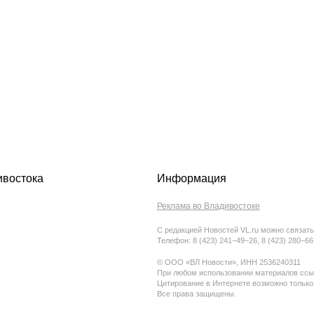
ивостока
Информация
Реклама во Владивостоке
С редакцией Новостей VL.ru можно связать
Телефон: 8 (423) 241−49−26, 8 (423) 280−6
© ООО «ВЛ Новости», ИНН 2536240311
При любом использовании материалов ссыл
Цитирование в Интернете возможно только
Все права защищены.