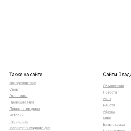
Также на сайте
Сайты Влад
Фоторепортажи
Объявления
Спорт
Новости
Экономика
Авто
Происшествия
Работа
Перекрытия дорог
Афиша
Истории
Кино
Что делать
Базы отдыха
Маршрут выходного дня