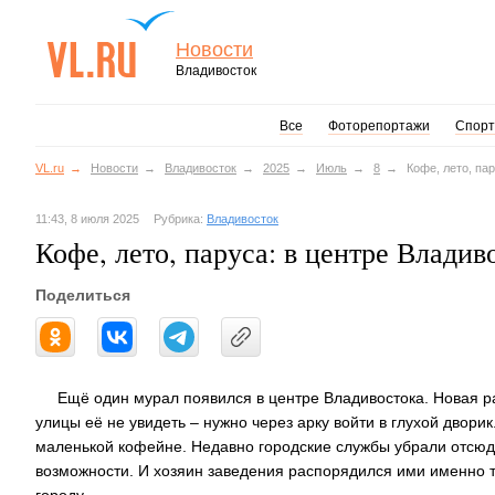
Новости
Владивосток
Все
Фоторепортажи
Спорт
VL.ru
Новости
Владивосток
2025
Июль
8
Кофе, лето, па
11:43, 8 июля 2025
Рубрика:
Владивосток
Кофе, лето, паруса: в центре Влади
Поделиться
Ещё один мурал появился в центре Владивостока. Новая р
улицы её не увидеть – нужно через арку войти в глухой двори
маленькой кофейне. Недавно городские службы убрали отсюд
возможности. И хозяин заведения распорядился ими именно т