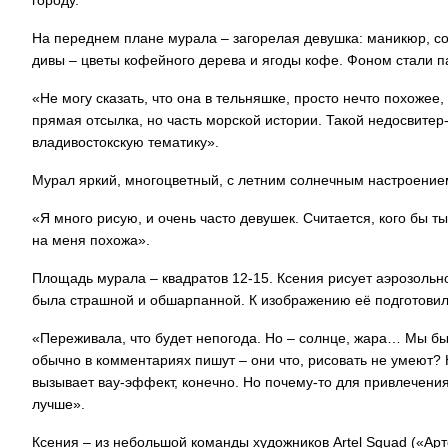
городу.
На переднем плане мурала – загорелая девушка: маникюр, со
дивы – цветы кофейного дерева и ягоды кофе. Фоном стали па
«Не могу сказать, что она в тельняшке, просто нечто похожее
прямая отсылка, но часть морской истории. Такой недосвитер
владивостокскую тематику».
Мурал яркий, многоцветный, с летним солнечным настроение
«Я много рисую, и очень часто девушек. Считается, кого бы т
на меня похожа».
Площадь мурала – квадратов 12-15. Ксения рисует аэрозольно
была страшной и обшарпанной. К изображению её подготовил 
«Переживала, что будет непогода. Но – солнце, жара… Мы быс
обычно в комментариях пишут – они что, рисовать не умеют? 
вызывает вау-эффект, конечно. Но почему-то для привлечен
лучше».
Ксения – из небольшой команды художников Artel Squad («Арте