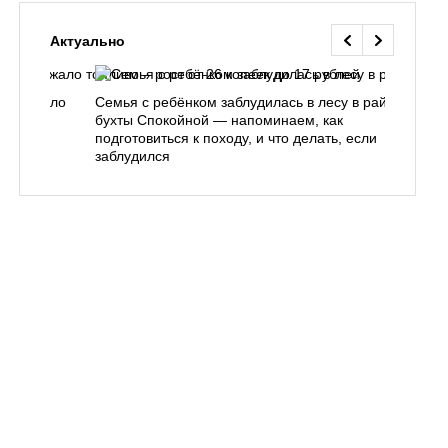
Актуально
одорожало
Семья с ребёнком заблудилась в лесу в районе
О
ублей
бухты Спокойной — напоминаем, как
«
подготовиться к походу, и что делать, если
п
заблудился
Вл