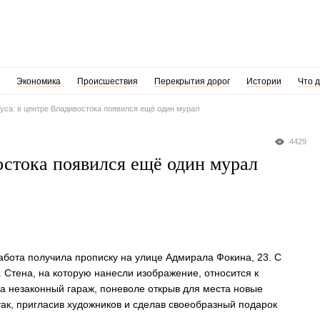
Экономика
Происшествия
Перекрытия дорог
Истории
Что 
руса: в центре Владивостока появился ещё один мурал
4429
востока появился ещё один мурал
абота получила прописку на улице Адмирала Фокина, 23. С
к. Стена, на которую нанесли изображение, относится к
а незаконный гараж, поневоле открыв для места новые
ак, пригласив художников и сделав своеобразный подарок