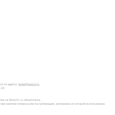
ся по адресу:
lenta@newsvl.ru
6−15
ка на NewsVL.ru обязательна.
 при наличии гиперссылки на публикацию, материалы из которой использованы.