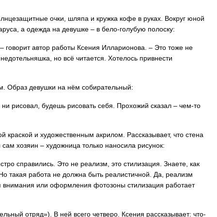
лнцезащитные очки, шляпа и кружка кофе в руках. Вокруг юной
руса, а одежда на девушке – в бело-голубую полоску:
, – говорит автор работы Ксения Илларионова. – Это тоже не
-недотельняшка, но всё читается. Хотелось привнести
м. Образ девушки на нём собирательный:
ы ни рисовал, будешь рисовать себя. Прохожий сказал – чем-то
й краской и художественным акрилом. Рассказывает, что стена
сам хозяин – художница только наносила рисунок:
тро справились. Это не реализм, это стилизация. Знаете, как
Но такая работа не должна быть реалистичной. Да, реализм
ия внимания или оформления фотозоны стилизация работает
льный отряд»). В ней всего четверо. Ксения рассказывает: что-