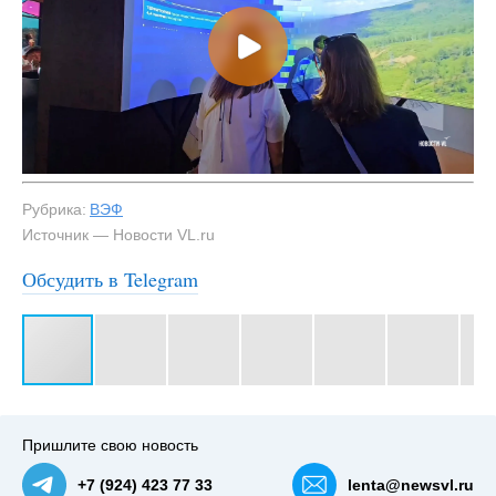
Рубрика:
ВЭФ
Источник — Новости VL.ru
Обсудить в Telegram
#3
Павильон Амурской области — NewsVL.ru
Пришлите свою новость
+7 (924) 423 77 33
lenta@newsvl.ru