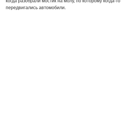
когда разобрали мостик на молу, по которому когда-то
передвигались автомобили.