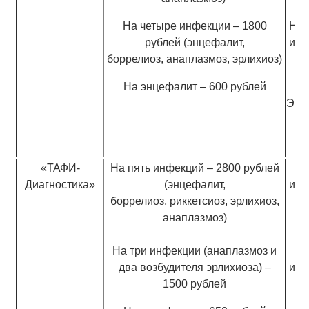
На четыре инфекции – 1800
На 
рублей (энцефалит,
инф
боррелиоз, анаплазмоз, эрлихиоз)
р
На энцефалит – 600 рублей
Энц
–
р
«ТАФИ-
На пять инфекций – 2800 рублей
На
Диагностика»
(энцефалит,
инф
боррелиоз, риккетсиоз, эрлихиоз,
анаплазмоз)
р
На три инфекции (анаплазмоз и
Н
два возбудителя эрлихиоза) –
инф
1500 рублей
р