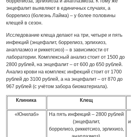
боррелиоза, эрлихиоза и анаплазмоза. К тому же
энцефалит выявляют в единичных случаях, а
боррелиоз (болезнь Лайма) – у более половины
клещей в сезон.
Исследование клеща делают на три, четыре и пять
инфекций (энцефалит, боррелиоз, эрлихиоз,
анаплазмоз и риккетсиоз) – в зависимости от
лаборатории. Комплексный анализ стоит от 1500 до
2800 рублей, на энцефалит – от 600 до 650 рублей.
Анализ крови на комплекс инфекций стоит от 1700
рублей до 3100 рублей, а на энцефалит – от 870 до
967 рублей (с учётом забора биоматериала).
Клиника
Клещ
К
«Юнилаб»
На пять инфекций – 2800 рублей
На
(энцефалит,
инф
боррелиоз, риккетсиоз, эрлихиоз,
анаплазмоз)
р