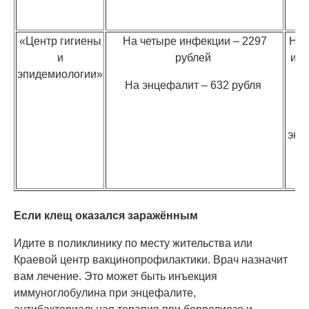
р
«Центр гигиены
На четыре инфекции – 2297
На 
и
рублей
ин
эпидемиологии»
–
На энцефалит – 632 рубля
р
энц
–
р
Если клещ оказался заражённым
Идите в поликлинику по месту жительства или
Краевой центр вакцинопрофилактики. Врач назначит
вам лечение. Это может быть инъекция
иммуноглобулина при энцефалите,