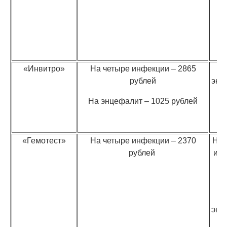
«Инвитро»
На четыре инфекции – 2865
рублей
энц
–
На энцефалит – 1025 рублей
р
«Гемотест»
На четыре инфекции – 2370
На 
рублей
ин
–
р
энц
–