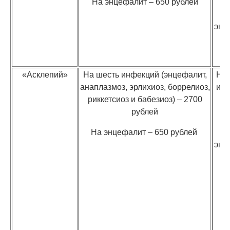
На энцефалит – 650 рублей
энц
–
р
«Асклепий»
На шесть инфекций (энцефалит,
На
анаплазмоз, эрлихиоз, боррелиоз,
ин
риккетсиоз и бабезиоз) – 2700
–
рублей
р
На энцефалит – 650 рублей
энц
–
р