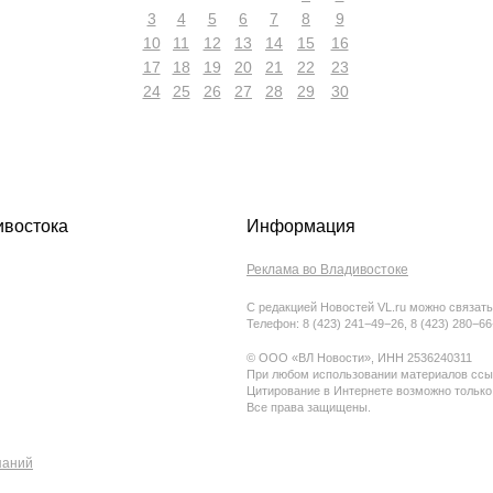
3
4
5
6
7
8
9
10
11
12
13
14
15
16
17
18
19
20
21
22
23
24
25
26
27
28
29
30
ивостока
Информация
Реклама во Владивостоке
С редакцией Новостей VL.ru можно связать
Телефон: 8 (423) 241−49−26, 8 (423) 280−6
© ООО «ВЛ Новости», ИНН 2536240311
При любом использовании материалов ссыл
Цитирование в Интернете возможно только
Все права защищены.
паний