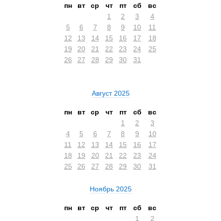
пн
вт
ср
чт
пт
сб
вс
1
2
3
4
5
6
7
8
9
10
11
12
13
14
15
16
17
18
19
20
21
22
23
24
25
26
27
28
29
30
31
Август 2025
пн
вт
ср
чт
пт
сб
вс
1
2
3
4
5
6
7
8
9
10
11
12
13
14
15
16
17
18
19
20
21
22
23
24
25
26
27
28
29
30
31
Ноябрь 2025
пн
вт
ср
чт
пт
сб
вс
1
2