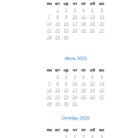
пн
вт
ср
чт
пт
сб
вс
1
2
3
4
5
6
7
8
9
10
11
12
13
14
15
16
17
18
19
20
21
22
23
24
25
26
27
28
29
30
Июль 2025
пн
вт
ср
чт
пт
сб
вс
1
2
3
4
5
6
7
8
9
10
11
12
13
14
15
16
17
18
19
20
21
22
23
24
25
26
27
28
29
30
31
Октябрь 2025
пн
вт
ср
чт
пт
сб
вс
1
2
3
4
5