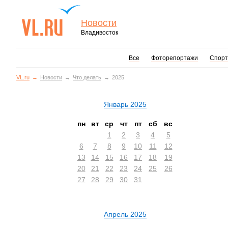
Новости
Владивосток
Все
Фоторепортажи
Спорт
VL.ru
Новости
Что делать
2025
Январь 2025
пн
вт
ср
чт
пт
сб
вс
1
2
3
4
5
6
7
8
9
10
11
12
13
14
15
16
17
18
19
20
21
22
23
24
25
26
27
28
29
30
31
Апрель 2025