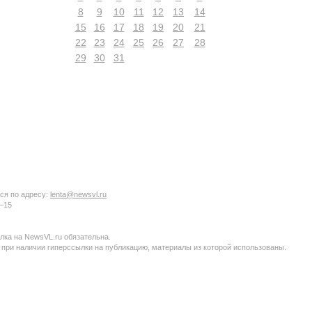
8
9
10
11
12
13
14
15
16
17
18
19
20
21
22
23
24
25
26
27
28
29
30
31
ся по адресу:
lenta@newsvl.ru
6−15
ка на NewsVL.ru обязательна.
 при наличии гиперссылки на публикацию, материалы из которой использованы.