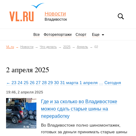
Новости
Владивосток
Все
Фоторепортажи
Спорт
Еще
VL.ru
Новости
Что делать
2025
Апрель
02
2 апреля 2025
← 23
24
25
26
27
28
29
30
31 марта
1 апреля
…
Сегодня
19:46, 2 апреля 2025
Где и за сколько во Владивостоке
можно сдать старые шины на
переработку
Во Владивостоке полно шиномонтажек,
готовых за деньги принимать старые шины