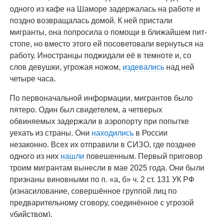
одного из кафе на Шаморе задержалась на работе и
поздно возвращалась домой. К ней пристали
мигранты, она попросила о помощи в ближайшем пит-
стопе, но вместо этого ей посоветовали вернуться на
работу. Иностранцы поджидали её в темноте и, со
слов девушки, угрожая ножом,
издевались
над ней
четыре часа.
По первоначальной информации, мигрантов было
пятеро. Один был свидетелем, а четверых
обвиняемых задержали в аэропорту при попытке
уехать из страны. Они
находились
в России
незаконно. Всех их отправили в СИЗО, где позднее
одного из них
нашли
повешенным. Первый приговор
троим мигрантам вынесли в мае 2025 года. Они были
признаны виновными по п. «а, б» ч. 2 ст. 131 УК РФ
(изнасилование, совершённое группой лиц по
предварительному сговору, соединённое с угрозой
убийством).