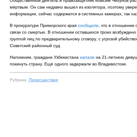
Общественный деятель и правозащитник Максим Чихунов расск
мёртвым. Он сам недавно вышел из изолятора, поэтому уверен
информации, сейчас содержатся в системных камерах, так н
В прокуратуре Приморского края
сообщили
, что в отношении
связи со смертью. В отношении оставшихся троих возбуждено
группой лиц по предварительному сговору, с угрозой убийством»
Советский районный суд
Напомним, граждане Узбекистана
напали
на 21-летнюю девушк
покинуть страну. Ещё одного задержали во Владивостоке.
Рубрика:
Происшествия