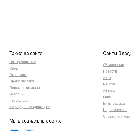
Также на сайте
Сайты Влад
Фоторепортажи
Объявления
Спорт
Новости
Экономика
Авто
Происшествия
Работа
Перекрытия дорог
Афиша
Истории
Кино
Что делать
Базы отдыха
Маршрут выходного дня
Недвижимость
Справочник ком
Мы в социальных сетях