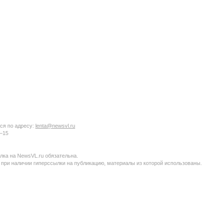
ся по адресу:
lenta@newsvl.ru
6−15
ка на NewsVL.ru обязательна.
 при наличии гиперссылки на публикацию, материалы из которой использованы.