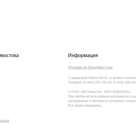
ивостока
Информация
Реклама во Владивостоке
С редакцией Новостей VL.ru можно связать
Телефон: 8 (423) 241−49−26, 8 (423) 280−6
© ООО «ВЛ Новости», ИНН 2536240311
При любом использовании материалов ссыл
Цитирование в Интернете возможно только
Все права защищены.
паний