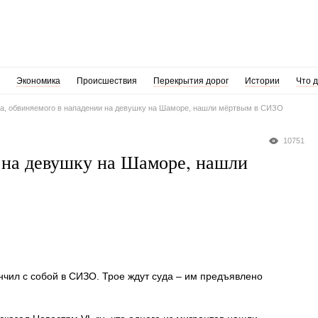
Экономика
Происшествия
Перекрытия дорог
Истории
Что 
а, обвиняемого в нападении на девушку на Шаморе, нашли мёртвым в СИЗО
10751
 на девушку на Шаморе, нашли
нчил с собой в СИЗО. Трое ждут суда – им предъявлено