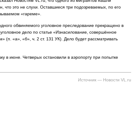
азал Новостям VL.ru, что одного из мигрантов нашли
, что это не слухи. Оставшиеся три подозреваемых, по его
азываемом «гареме».
 одного обвиняемого уголовное преследование прекращено в
 уголовное дело по статье «Изнасилование, совершённое
 (п. «а», «б», ч. 2 ст. 131 УК). Дело будет рассматривать
у в июне. Четверых остановили в аэропорту при попытке
Источник — Новости VL.ru