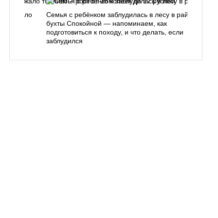
одорожало
Семья с ребёнком заблудилась в лесу в районе
О
ублей
бухты Спокойной — напоминаем, как
«
подготовиться к походу, и что делать, если
п
заблудился
Вл