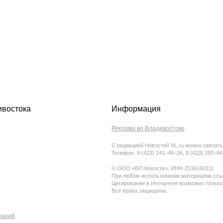
ивостока
Информация
Реклама во Владивостоке
С редакцией Новостей VL.ru можно связать
Телефон: 8 (423) 241−49−26, 8 (423) 280−6
© ООО «ВЛ Новости», ИНН 2536240311
При любом использовании материалов ссыл
Цитирование в Интернете возможно только
Все права защищены.
паний