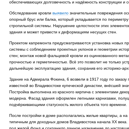
обеспечивающих долговечность и надёжность конструкции и с
Обследование кровли
выявило
значительные повреждения осн
опорный брус или балка, который укладывается по периметру 
стропильной системы. Нарушение целостности этих элементов
здания и может привести к деформациям несущих стен.
Проектом капремонта предусматриваются установка новых про
системы с соблюдением проектных уклонов и геометрии истор
стен; монтаж новой фальцевой кровли из оцинкованного мет
прочностью и герметичностью. Всё это позволит не только ус
дальнейшую эксплуатацию здания, сохранив его историко-арх
Здание на Адмирала Фокина, 6 возвели в 1917 году по заказу 
известной во Владивостоке купеческой династии, внёсшей зна
Постройка выполнена из красного кирпича с элементами деко
модерна. Фасад здания оформлен лепными карнизами, полу
подчёркивающими статусность жилого объекта того времени.
После постройки в доме располагались жилые квартиры, а на
типичным для доходных домов Владивостока начала XX века.
под жилой фонд и сохранило данное назначение до настояще