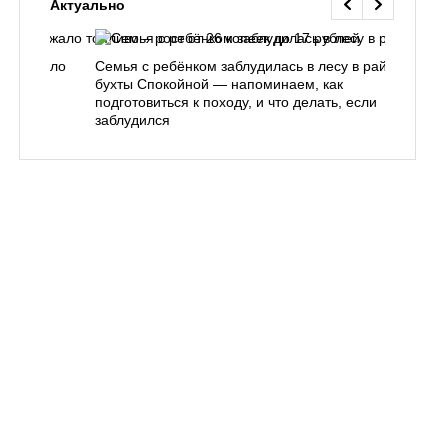
Актуально
одорожало
Семья с ребёнком заблудилась в лесу в районе
О
ублей
бухты Спокойной — напоминаем, как
«
подготовиться к походу, и что делать, если
п
заблудился
Вл