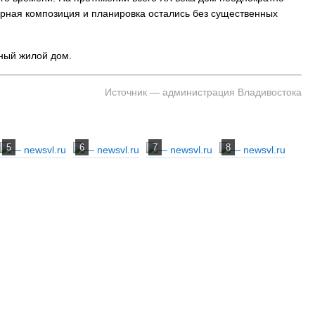
урная композиция и планировка остались без существенных
На заправках Владивостока снова п
рный жилой дом.
топливо – рост от 26 копеек до 17 р
Источник — администрация Владивостока