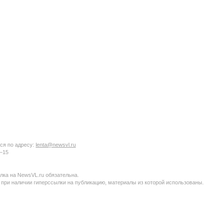
ся по адресу:
lenta@newsvl.ru
6−15
ка на NewsVL.ru обязательна.
 при наличии гиперссылки на публикацию, материалы из которой использованы.