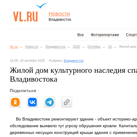
Новости
Владивосток
Все
Фоторепортажи
Спорт
VL.ru
Новости
Владивосток
2025
Октябрь
16
Жилой дом 
16:05, 16 октября 2025
Рубрика:
Владивосток
Жилой дом культурного наследия сп
Владивостока
Поделиться
Во Владивостоке ремонтируют здание - объект историко-а
обследование выявило тут угрозу обрушения кровли. Капитал
деревянных несущих конструкций крыши здания с применен