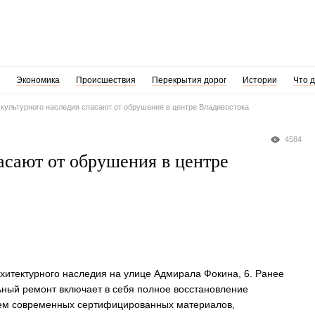
Экономика
Происшествия
Перекрытия дорог
Истории
Что 
культурного наследия спасают от обрушения в центре Владивостока
4584
асают от обрушения в центре
рхитектурного наследия на улице Адмирала Фокина, 6. Ранее
ьный ремонт включает в себя полное восстановление
ием современных сертифицированных материалов,