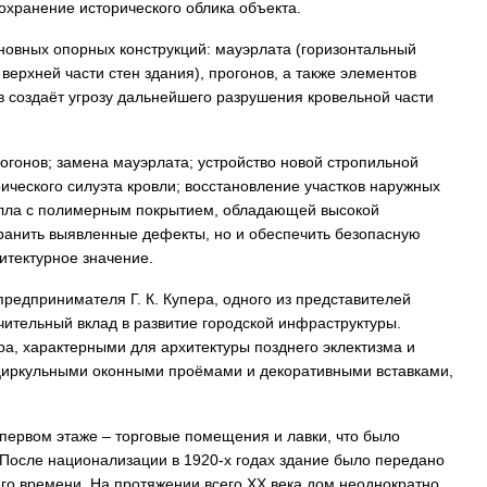
охранение исторического облика объекта.
овных опорных конструкций: мауэрлата (горизонтальный
верхней части стен здания), прогонов, а также элементов
 создаёт угрозу дальнейшего разрушения кровельной части
гонов; замена мауэрлата; устройство новой стропильной
ического силуэта кровли; восстановление участков наружных
алла с полимерным покрытием, обладающей высокой
транить выявленные дефекты, но и обеспечить безопасную
итектурное значение.
предпринимателя Г. К. Купера, одного из представителей
чительный вклад в развитие городской инфраструктуры.
ра, характерными для архитектуры позднего эклектизма и
циркульными оконными проёмами и декоративными вставками,
 первом этаже – торговые помещения и лавки, что было
 После национализации в 1920-х годах здание было передано
го времени. На протяжении всего XX века дом неоднократно