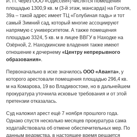
И. П. через ООО «Одиссей») числятся помещения
площадью 1300,9 кв. м (3-й этаж, мансарда) на Гоголя,
39а – такой адрес имеет ТЦ «Голубиная падь» и тот
самый Зимний сад, который многие ассоциируют
напрямую с университетом. А также помещения
площадью 3324, 5 кв. м в лицее ВВГУ в Находке на
Озёрной, 2. Находкинские владения также имеют
отношение к дочернему
«Центру непрерывного
образования»
.
Первоначально в иске значилось
ООО
«Аванта»
, у
которого арестовали помещения площадью 296,4 кв.
м на Комарова, 19 во Владивостоке, но в дальнейшем
прокуратура уточнила исковые требования и от этой
претензии отказалась.
Суд наложил арест ещё 7 ноября прошлого года.
Однако спустя несколько месяцев прокуратура сама
ходатайствовала об отмене обеспечительных мер. По
данным ведомства, в настоящее время решается