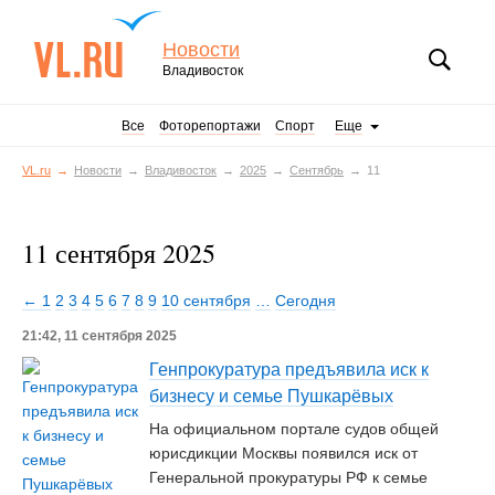
Новости
Владивосток
Все
Фоторепортажи
Спорт
Еще
VL.ru
Новости
Владивосток
2025
Сентябрь
11
11 сентября 2025
← 1
2
3
4
5
6
7
8
9
10 сентября
…
Сегодня
21:42, 11 сентября 2025
Генпрокуратура предъявила иск к
бизнесу и семье Пушкарёвых
На официальном портале судов общей
юрисдикции Москвы появился иск от
Генеральной прокуратуры РФ к семье